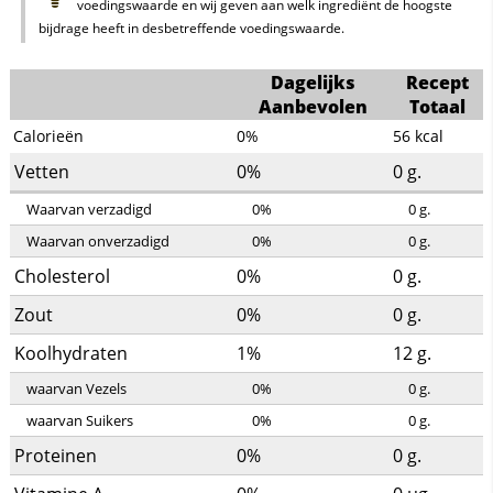
voedingswaarde en wij geven aan welk ingrediënt de hoogste
bijdrage heeft in desbetreffende voedingswaarde.
Dagelijks
Recept
Aanbevolen
Totaal
Calorieën
0%
56
kcal
Vetten
0%
0
g.
Waarvan verzadigd
0%
0
g.
Waarvan onverzadigd
0%
0
g.
Cholesterol
0%
0
g.
Zout
0%
0
g.
Koolhydraten
1%
12
g.
waarvan Vezels
0%
0
g.
waarvan Suikers
0%
0
g.
Proteinen
0%
0
g.