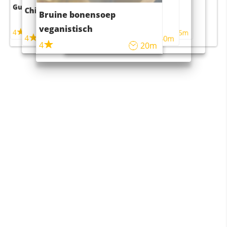
Guacamole
Pruimentaart met kaneel
Chili con carne
Sushi rijstsalade
Bruine bonensoep
maaltijdsalade
veganistisch
4
4
5m
55m
4
4
45m
40m
4
20m