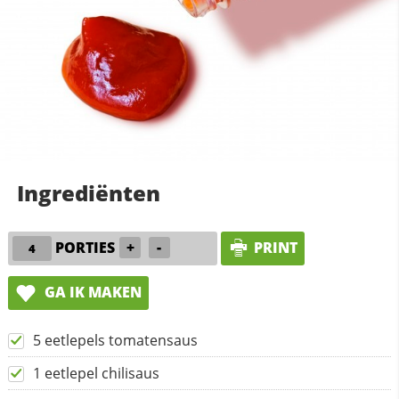
Ingrediënten
PORTIES
+
-
PRINT
GA IK MAKEN
5 eetlepels tomatensaus
1 eetlepel chilisaus