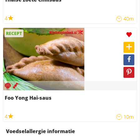
4
40m
RECEPT
Foo Yong Hai-saus
4
10m
Voedselallergie informatie