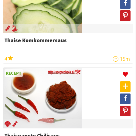
Thaise Komkommersaus
4
15m
RECEPT
Thaise zoete Chilisaus