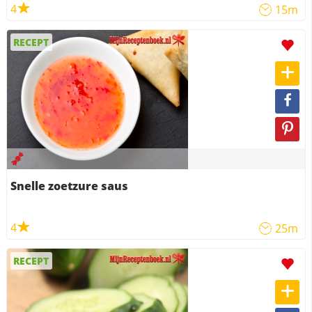
4
15m
RECEPT
Snelle zoetzure saus
4
25m
RECEPT