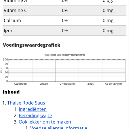
Vitamine A
0%
0
µg.
Vitamine C
0%
0
mg.
Calcium
0%
0
mg.
Ijzer
0%
0
mg.
Voedingswaardegrafiek
Inhoud
Thaise Rode Saus
Ingrediënten
Bereidingswijze
Ook lekker om te maken
Voedselallergie informatie