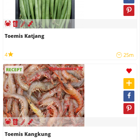
Toemis Katjang
4
25m
RECEPT
Toemis Kangkung