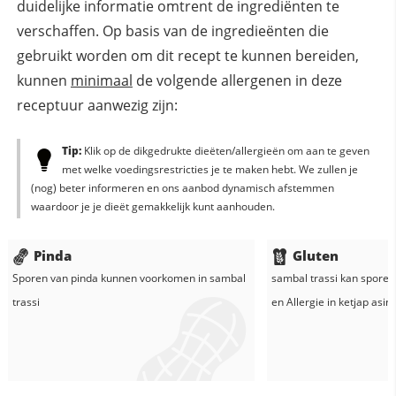
duidelijke informatie omtrent de ingrediënten te
verschaffen. Op basis van de ingredieënten die
gebruikt worden om dit recept te kunnen bereiden,
kunnen
minimaal
de volgende allergenen in deze
receptuur aanwezig zijn:
Tip:
Klik op de dikgedrukte dieëten/allergieën om aan te geven
met welke voedingsrestricties je te maken hebt. We zullen je
(nog) beter informeren en ons aanbod dynamisch afstemmen
waardoor je je dieët gemakkelijk kunt aanhouden.
Pinda
Gluten
Sporen van pinda kunnen voorkomen in
sambal
sambal trassi
kan sporen 
trassi
en
Allergie in
ketjap asin