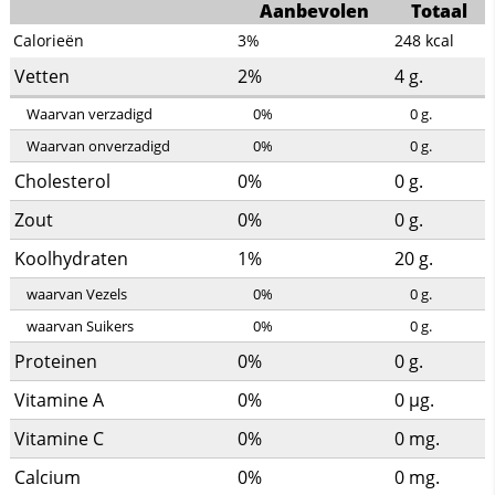
Aanbevolen
Totaal
Calorieën
3%
248
kcal
Vetten
2%
4
g.
Waarvan verzadigd
0%
0
g.
Waarvan onverzadigd
0%
0
g.
Cholesterol
0%
0
g.
Zout
0%
0
g.
Koolhydraten
1%
20
g.
waarvan Vezels
0%
0
g.
waarvan Suikers
0%
0
g.
Proteinen
0%
0
g.
Vitamine A
0%
0
µg.
Vitamine C
0%
0
mg.
Calcium
0%
0
mg.