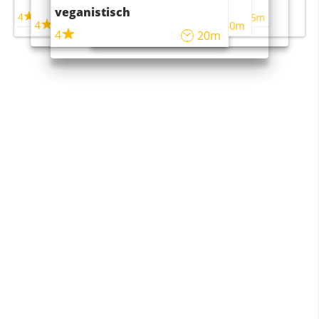
maaltijdsalade
veganistisch
4
4
5m
55m
4
4
45m
40m
4
20m