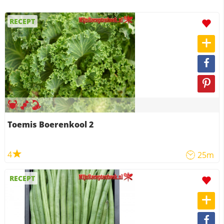
RECEPT
Toemis Boerenkool 2
4
25m
RECEPT