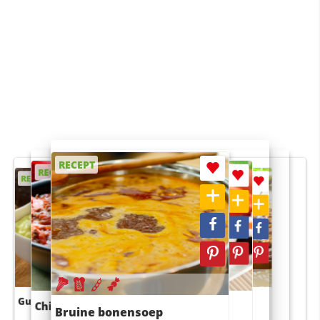
RECEPT
RECEPT
RECEPT
RECEPT
RECEPT
Guacamole
Pruimentaart met kaneel
Chili con carne
Sushi rijstsalade
Bruine bonensoep