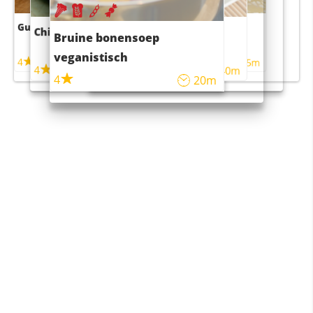
Guacamole
Pruimentaart met kaneel
Chili con carne
Sushi rijstsalade
Bruine bonensoep
maaltijdsalade
veganistisch
4
4
5m
55m
4
4
45m
40m
4
20m