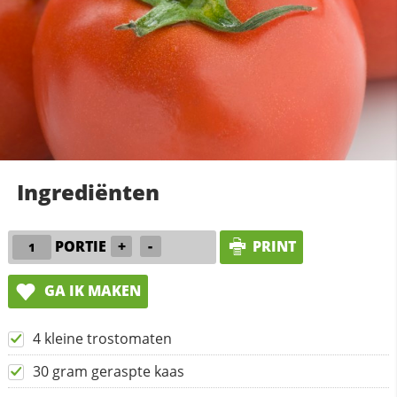
Ingrediënten
PORTIE
+
-
PRINT
GA IK MAKEN
4 kleine trostomaten
30 gram geraspte kaas