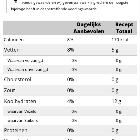
voedingswaarde en wij geven aan welk ingrediënt de hoogste
bijdrage heeft in desbetreffende voedingswaarde.
Dagelijks
Recept
Aanbevolen
Totaal
Calorieën
8%
170
kcal
Vetten
8%
5
g.
Waarvan verzadigd
0%
0
g.
Waarvan onverzadigd
0%
0
g.
Cholesterol
0%
0
g.
Zout
0%
0
g.
Koolhydraten
4%
12
g.
waarvan Vezels
0%
0
g.
waarvan Suikers
0%
0
g.
Proteinen
0%
0
g.