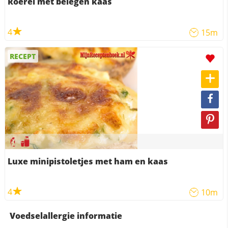
Roerei met belegen kaas
4
15m
RECEPT
Luxe minipistoletjes met ham en kaas
4
10m
Voedselallergie informatie