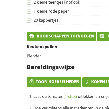
2 kleine teentjes knoflook
1 kleine rode peper
20 kappertjes
BOODSCHAPPEN TOEVOEGEN
T
Keukenspullen
Blender
Bereidingswijze
TOON HOEVEELHEDEN
KOKEN I
Laat de
tomaten
(1 stuk)
uitlekken en snij
Doe vervolgens alle ingredienten in de bl