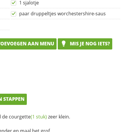
1 sjalotje
paar druppeltjes worchestershire-saus
OEVOEGEN AAN MENU
MIS JE NOG IETS?
N STAPPEN
d de
courgette
(1 stuk)
zeer klein.
ender en maal het grof.