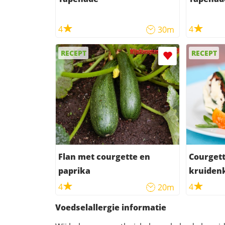
4
4
30m
RECEPT
RECEPT
Flan met courgette en
Courgett
paprika
kruiden
4
4
20m
Voedselallergie informatie