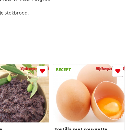
kje stokbrood.
RECEPT
e
Tortilla met courgette