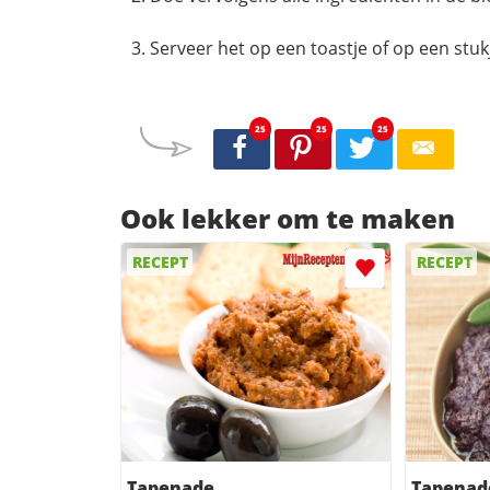
Serveer het op een toastje of op een stu
25
25
25
Ook lekker om te maken
RECEPT
RECEPT
Tapenade
Tapenad