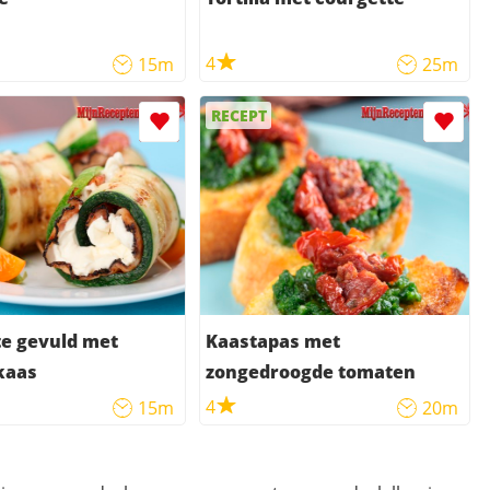
4
15m
25m
RECEPT
e gevuld met
Kaastapas met
kaas
zongedroogde tomaten
4
15m
20m