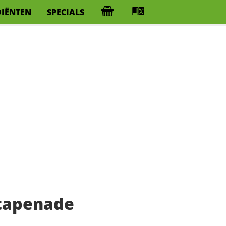
DIËNTEN
SPECIALS
tapenade