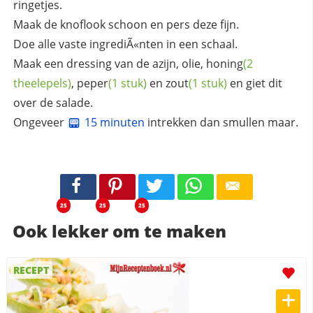
ringetjes.
Maak de knoflook schoon en pers deze fijn.
Doe alle vaste ingrediÃ«nten in een schaal.
Maak een dressing van de azijn, olie,
honing
(2
theelepels)
,
peper
(1 stuk)
en
zout
(1 stuk)
en giet dit
over de salade.
Ongeveer
15 minuten
intrekken dan smullen maar.
25
25
25
Ook lekker om te maken
RECEPT