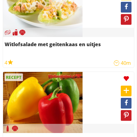
Witlofsalade met geitenkaas en uitjes
4
40m
RECEPT