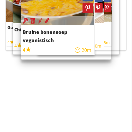
Guacamole
Pruimentaart met kaneel
Chili con carne
Sushi rijstsalade
Bruine bonensoep
maaltijdsalade
veganistisch
4
4
5m
55m
4
4
45m
40m
4
20m