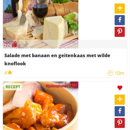
Salade met banaan en geitenkaas met wilde
knoflook
4
10m
RECEPT