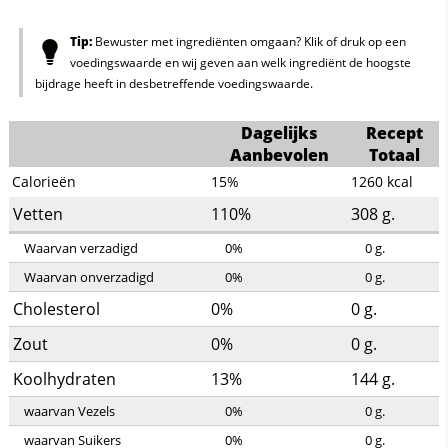
Tip:
Bewuster met ingrediënten omgaan? Klik of druk op een
voedingswaarde en wij geven aan welk ingrediënt de hoogste
bijdrage heeft in desbetreffende voedingswaarde.
Dagelijks
Recept
Aanbevolen
Totaal
Calorieën
15%
1260
kcal
Vetten
110%
308
g.
Waarvan verzadigd
0%
0
g.
Waarvan onverzadigd
0%
0
g.
Cholesterol
0%
0
g.
Zout
0%
0
g.
Koolhydraten
13%
144
g.
waarvan Vezels
0%
0
g.
waarvan Suikers
0%
0
g.