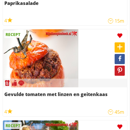
Paprikasalade
4
15m
RECEPT
Gevulde tomaten met linzen en geitenkaas
4
45m
RECEPT