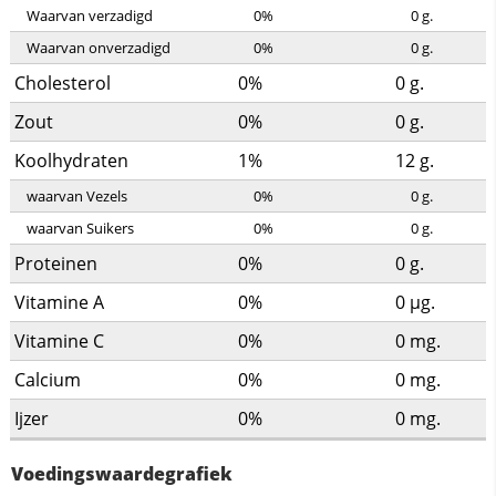
Waarvan verzadigd
0%
0
g.
Waarvan onverzadigd
0%
0
g.
Cholesterol
0%
0
g.
Zout
0%
0
g.
Koolhydraten
1%
12
g.
waarvan Vezels
0%
0
g.
waarvan Suikers
0%
0
g.
Proteinen
0%
0
g.
Vitamine A
0%
0
µg.
Vitamine C
0%
0
mg.
Calcium
0%
0
mg.
Ijzer
0%
0
mg.
Voedingswaardegrafiek