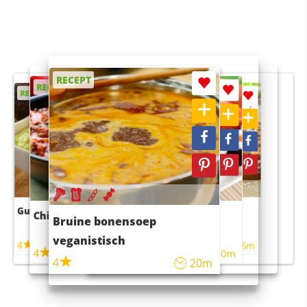
RECEPT
RECEPT
RECEPT
RECEPT
RECEPT
Guacamole
Pruimentaart met kaneel
Chili con carne
Sushi rijstsalade
Bruine bonensoep
maaltijdsalade
veganistisch
4
4
5m
55m
4
4
45m
40m
4
20m