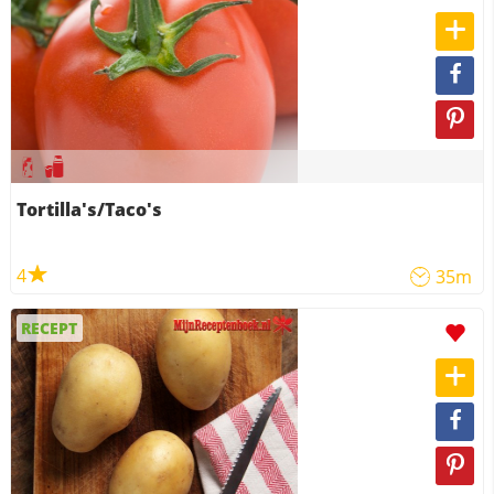
Tortilla's/Taco's
4
35m
RECEPT