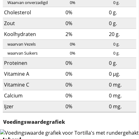
Waarvan onverzadigd
0%
0
g.
Cholesterol
0%
0
g.
Zout
0%
0
g.
Koolhydraten
2%
20
g.
waarvan Vezels
0%
0
g.
waarvan Suikers
0%
0
g.
Proteinen
0%
0
g.
Vitamine A
0%
0
µg.
Vitamine C
0%
0
mg.
Calcium
0%
0
mg.
Ijzer
0%
0
mg.
Voedingswaardegrafiek