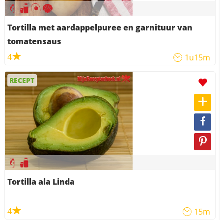
Tortilla met aardappelpuree en garnituur van
tomatensaus
4
1u15m
RECEPT
Tortilla ala Linda
4
15m