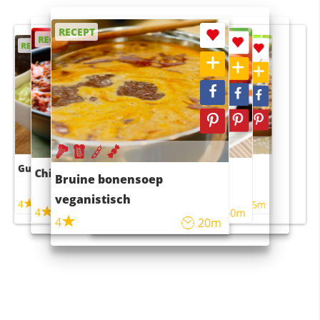
RECEPT
RECEPT
RECEPT
RECEPT
RECEPT
Guacamole
Pruimentaart met kaneel
Chili con carne
Sushi rijstsalade
Bruine bonensoep
maaltijdsalade
veganistisch
4
4
5m
55m
4
4
45m
40m
4
20m