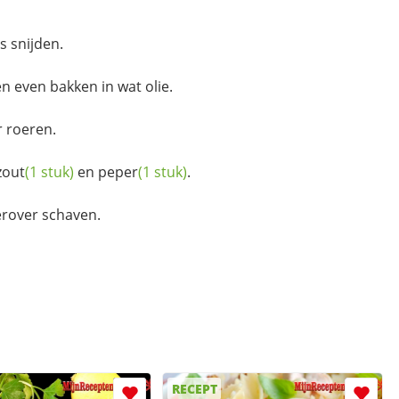
s snijden.
n even bakken in wat olie.
r roeren.
zout
(1 stuk)
en
peper
(1 stuk)
.
rover schaven.
RECEPT