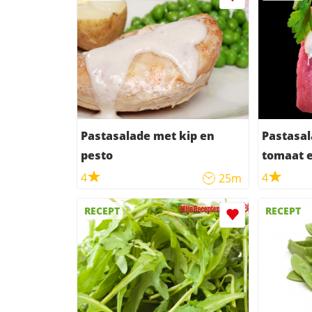
Pastasalade met kip en
Pastasal
pesto
tomaat e
4
4
25m
RECEPT
RECEPT