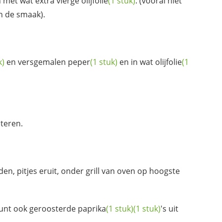
n met wat extra vierge
olijfolie
(1 stuk)
. (vooral niet
n de smaak).
k)
en versgemalen
peper
(1 stuk)
en in wat
olijfolie
(1
teren.
en, pitjes eruit, onder grill van oven op hoogste
e kunt ook geroosterde
paprika
(1 stuk)
(1 stuk)
's uit