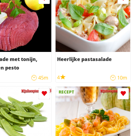
ade met tonijn,
Heerlijke pastasalade
n pesto
4
45m
10m
RECEPT