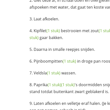
Giet deze af, in schaal doen en overgiete
afspoeken met water, dat gaat ten koste va
Laat afkoelen.
Kipfilet
(1 stuk)
bestrooien met
zout
(1 stu
stuk)
gaar bakken.
Daarna in smalle reepjes snijden.
Pijnboompitten
(1 stuk)
in droge pan roos
Veldsla
(1 stuk)
wassen.
Paprika
(1 stuk)
(1 stuk)
's doormidden snijd
stand totdat buitenkant zwart geblakerd is.
Laten afkoelen en velletje eraf halen. (J