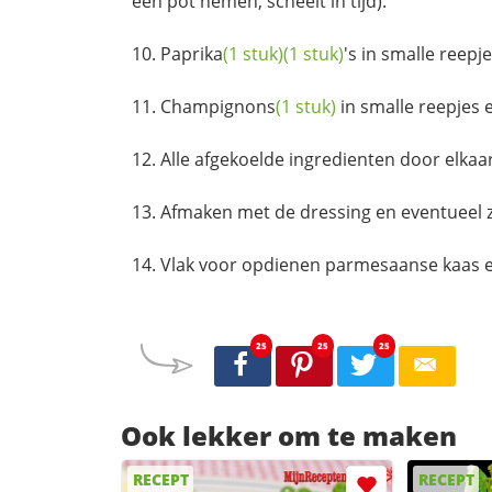
een pot nemen, scheelt in tijd).
Paprika
(1 stuk)
(1 stuk)
's in smalle reepje
Champignons
(1 stuk)
in smalle reepjes e
Alle afgekoelde ingredienten door elkaa
Afmaken met de dressing en eventueel
Vlak voor opdienen parmesaanse kaas e
25
25
25
Ook lekker om te maken
RECEPT
RECEPT