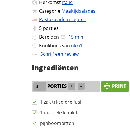
Herkomst
Italie
Categorie
Maaltijdsalades
Pastasalade recepten
5
porties
Bereiden
15 min.
Kookboek van
okki1
Schrijf een review
Ingrediënten
PORTIES
+
-
PRINT
1 zak tri-colore fusilli
1 dubbele kipfilet
pijnboompitten