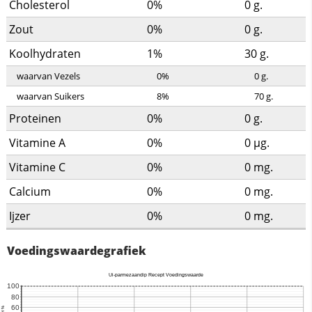
Cholesterol
0%
0
g.
Zout
0%
0
g.
Koolhydraten
1%
30
g.
waarvan Vezels
0%
0
g.
waarvan Suikers
8%
70
g.
Proteinen
0%
0
g.
Vitamine A
0%
0
µg.
Vitamine C
0%
0
mg.
Calcium
0%
0
mg.
Ijzer
0%
0
mg.
Voedingswaardegrafiek