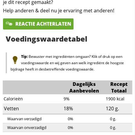
je dit recept gemaakt?
Help anderen & deel nu je ervaring met anderen!
REACTIE ACHTERLATEN
Voedingswaardetabel
Tip:
Bewuster met ingrediënten omgaan? Klik of druk op een
voedingswaarde en wij geven aan welk ingrediënt de hoogste
bijdrage heeft in desbetreffende voedingswaarde.
Dagelijks
Recept
Aanbevolen
Totaal
Calorieën
9%
1900
kcal
Vetten
18%
120
g.
Waarvan verzadigd
0%
0
g.
Waarvan onverzadigd
0%
0
g.