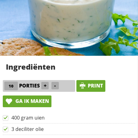
Ingrediënten
PORTIES
+
-
PRINT
GA IK MAKEN
400 gram uien
3 deciliter olie