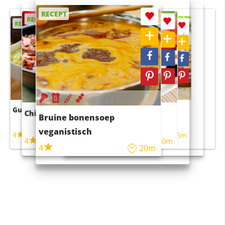
RECEPT
RECEPT
RECEPT
RECEPT
RECEPT
Guacamole
Pruimentaart met kaneel
Chili con carne
Sushi rijstsalade
Bruine bonensoep
maaltijdsalade
veganistisch
4
4
5m
55m
4
4
45m
40m
4
20m