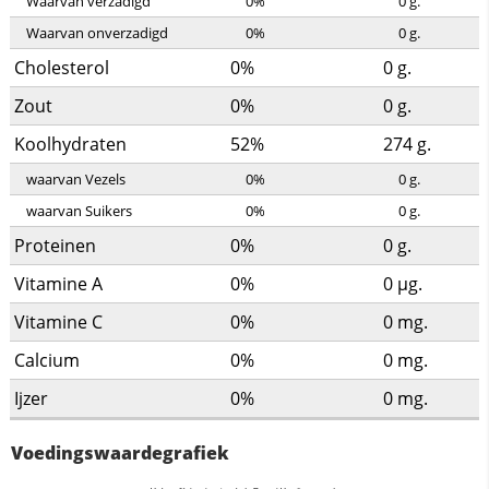
Waarvan verzadigd
0%
0
g.
Waarvan onverzadigd
0%
0
g.
Cholesterol
0%
0
g.
Zout
0%
0
g.
Koolhydraten
52%
274
g.
waarvan Vezels
0%
0
g.
waarvan Suikers
0%
0
g.
Proteinen
0%
0
g.
Vitamine A
0%
0
µg.
Vitamine C
0%
0
mg.
Calcium
0%
0
mg.
Ijzer
0%
0
mg.
Voedingswaardegrafiek