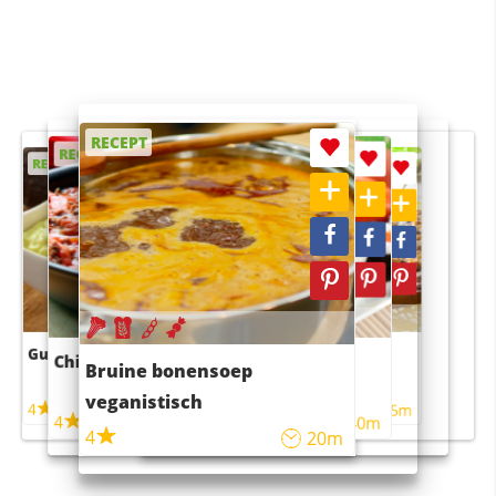
RECEPT
RECEPT
RECEPT
RECEPT
RECEPT
Guacamole
Pruimentaart met kaneel
Chili con carne
Sushi rijstsalade
Bruine bonensoep
maaltijdsalade
veganistisch
4
4
5m
55m
4
4
45m
40m
4
20m