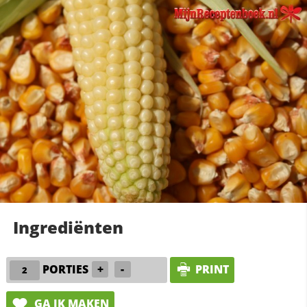
Ingrediënten
PORTIES
+
-
PRINT
GA IK MAKEN