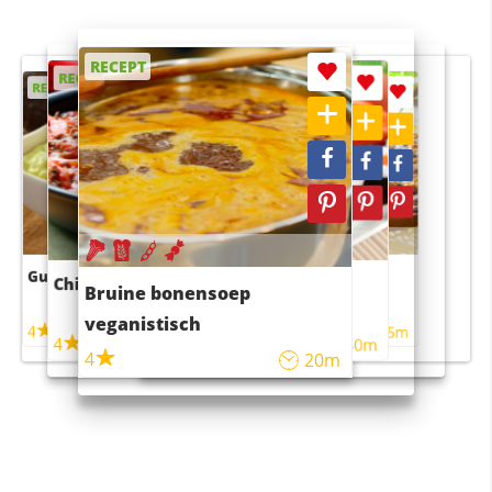
RECEPT
RECEPT
RECEPT
RECEPT
RECEPT
Guacamole
Pruimentaart met kaneel
Chili con carne
Sushi rijstsalade
Bruine bonensoep
maaltijdsalade
veganistisch
4
4
5m
55m
4
4
45m
40m
4
20m