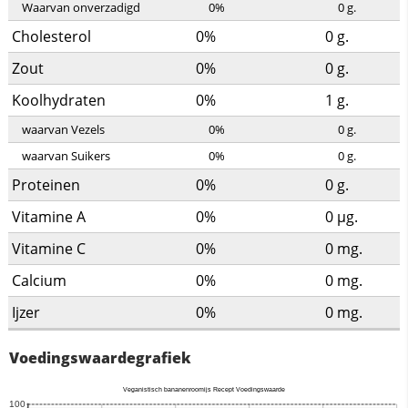
Waarvan onverzadigd
0%
0
g.
Cholesterol
0%
0
g.
Zout
0%
0
g.
Koolhydraten
0%
1
g.
waarvan Vezels
0%
0
g.
waarvan Suikers
0%
0
g.
Proteinen
0%
0
g.
Vitamine A
0%
0
µg.
Vitamine C
0%
0
mg.
Calcium
0%
0
mg.
Ijzer
0%
0
mg.
Voedingswaardegrafiek