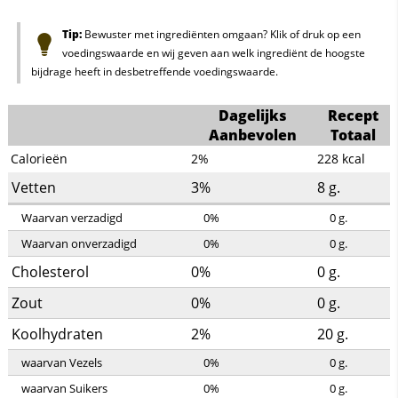
Tip:
Bewuster met ingrediënten omgaan? Klik of druk op een
voedingswaarde en wij geven aan welk ingrediënt de hoogste
bijdrage heeft in desbetreffende voedingswaarde.
Dagelijks
Recept
Aanbevolen
Totaal
Calorieën
2%
228
kcal
Vetten
3%
8
g.
Waarvan verzadigd
0%
0
g.
Waarvan onverzadigd
0%
0
g.
Cholesterol
0%
0
g.
Zout
0%
0
g.
Koolhydraten
2%
20
g.
waarvan Vezels
0%
0
g.
waarvan Suikers
0%
0
g.