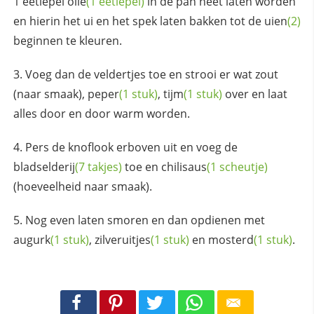
1 eetlepel
olie
(1 eetlepel)
in de pan heet laten worden
en hierin het ui en het spek laten bakken tot de
uien
(2)
beginnen te kleuren.
Voeg dan de veldertjes toe en strooi er wat zout
(naar smaak),
peper
(1 stuk)
,
tijm
(1 stuk)
over en laat
alles door en door warm worden.
Pers de knoflook erboven uit en voeg de
bladselderij
(7 takjes)
toe en
chilisaus
(1 scheutje)
(hoeveelheid naar smaak).
Nog even laten smoren en dan opdienen met
augurk
(1 stuk)
,
zilveruitjes
(1 stuk)
en
mosterd
(1 stuk)
.