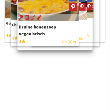
Guacamole
Pruimentaart met kaneel
Chili con carne
Sushi rijstsalade
Bruine bonensoep
maaltijdsalade
veganistisch
4
4
5m
55m
4
4
45m
40m
4
20m