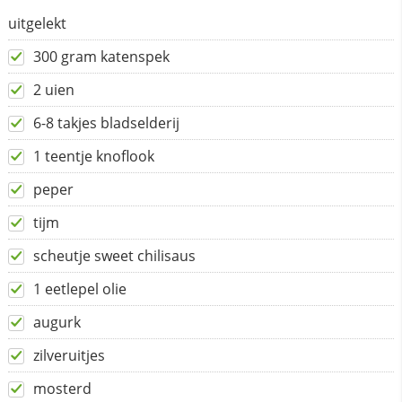
uitgelekt
300 gram katenspek
2 uien
6-8 takjes bladselderij
1 teentje knoflook
peper
tijm
scheutje sweet chilisaus
1 eetlepel olie
augurk
zilveruitjes
mosterd