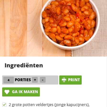
Ingrediënten
PORTIES
+
-
PRINT
GA IK MAKEN
2 grote potten veldertjes (jonge kapucijners),