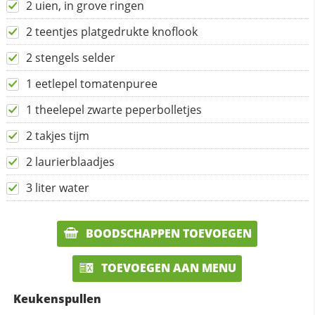
2 uien, in grove ringen
2 teentjes platgedrukte knoflook
2 stengels selder
1 eetlepel tomatenpuree
1 theelepel zwarte peperbolletjes
2 takjes tijm
2 laurierblaadjes
3 liter water
BOODSCHAPPEN TOEVOEGEN
TOEVOEGEN AAN MENU
Keukenspullen