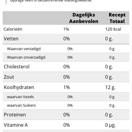
bijdrage heeft in desbetreffende voedingswaarde.
Dagelijks
Recept
Aanbevolen
Totaal
Calorieën
1%
120
kcal
Vetten
0%
0
g.
Waarvan verzadigd
0%
0
g.
Waarvan onverzadigd
0%
0
g.
Cholesterol
0%
0
g.
Zout
0%
0
g.
Koolhydraten
1%
12
g.
waarvan Vezels
0%
0
g.
waarvan Suikers
0%
0
g.
Proteinen
0%
0
g.
Vitamine A
0%
0
µg.