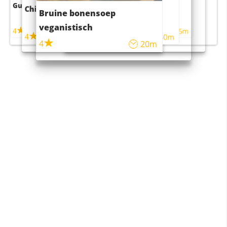
Guacamole
Pruimentaart met kaneel
Chili con carne
Sushi rijstsalade
Bruine bonensoep
maaltijdsalade
veganistisch
4
4
5m
55m
4
4
45m
40m
4
20m