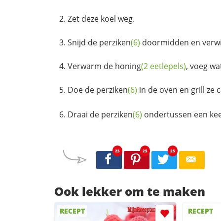
Zet deze koel weg.
Snijd de
perziken
(6)
doormidden en verwij
Verwarm de
honing
(2 eetlepels)
, voeg w
Doe de
perziken
(6)
in de oven en grill ze 
Draai de
perziken
(6)
ondertussen een kee
25
25
25
Ook lekker om te maken
RECEPT
RECEPT