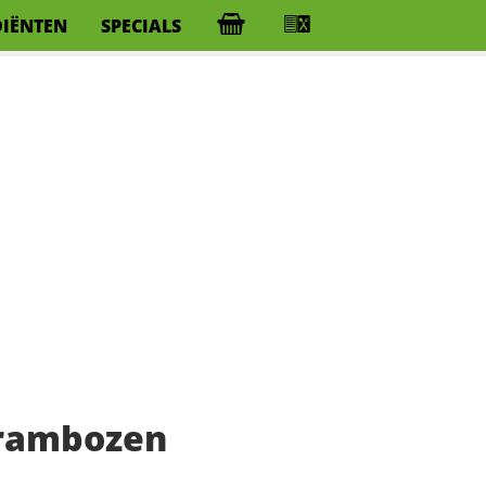
DIËNTEN
SPECIALS
frambozen