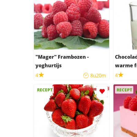
"Mager" Frambozen -
Chocola
yoghurtijs
warme f
4
4
8u20m
RECEPT
RECEPT