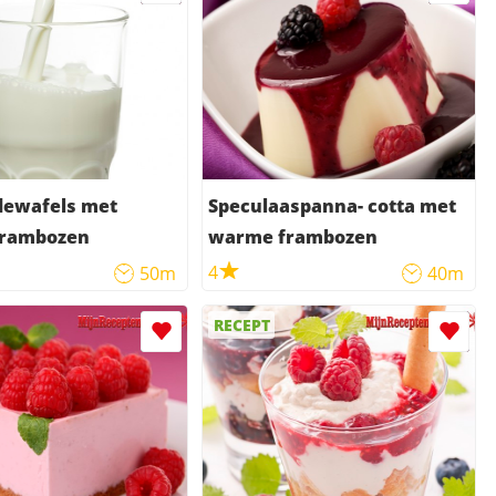
dewafels met
Speculaaspanna- cotta met
rambozen
warme frambozen
4
50m
40m
RECEPT