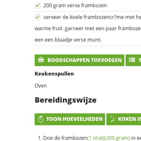
200 gram verse frambozen
serveer de koele frambozencr?me met h
warme fruit. garneer met een paar framboz
een een blaadje verse munt.
BOODSCHAPPEN TOEVOEGEN
T
Keukenspullen
Oven
Bereidingswijze
TOON HOEVEELHEDEN
KOKEN I
Doe de
frambozen
(1 stuk)
(200 gram)
in e