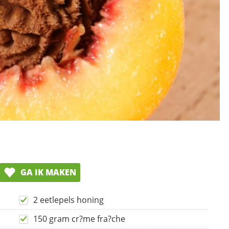
GA IK MAKEN
2 eetlepels honing
150 gram cr?me fra?che