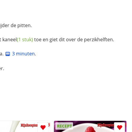
der de pitten.
at
kaneel
(1 stuk)
toe en giet dit over de perzikhelften.
ca.
3 minuten
.
r.
RECEPT