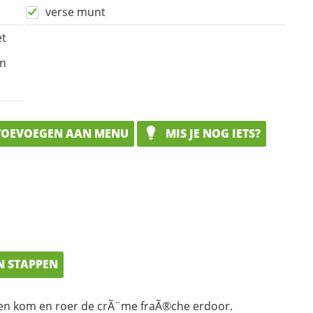
verse munt
et
en
OEVOEGEN AAN MENU
MIS JE NOG IETS?
N STAPPEN
en kom en roer de crÃ¨me fraÃ®che erdoor.