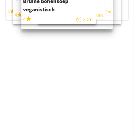
Bruine bonensoep
maaltijdsalade
veganistisch
4
4
5m
55m
4
4
45m
40m
4
20m