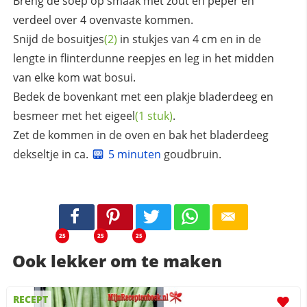
Breng de soep op smaak met zout en peper en
verdeel over 4 ovenvaste kommen.
Snijd de
bosuitjes
(2)
in stukjes van 4 cm en in de
lengte in flinterdunne reepjes en leg in het midden
van elke kom wat bosui.
Bedek de bovenkant met een plakje bladerdeeg en
besmeer met het
eigeel
(1 stuk)
.
Zet de kommen in de oven en bak het bladerdeeg
dekseltje in ca.
5 minuten
goudbruin.
25
25
25
Ook lekker om te maken
RECEPT