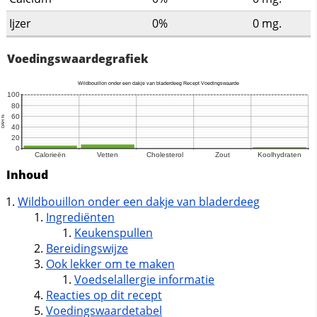
Ijzer
0%
0
mg.
Voedingswaardegrafiek
Inhoud
Wildbouillon onder een dakje van bladerdeeg
Ingrediënten
Keukenspullen
Bereidingswijze
Ook lekker om te maken
Voedselallergie informatie
Reacties op dit recept
Voedingswaardetabel