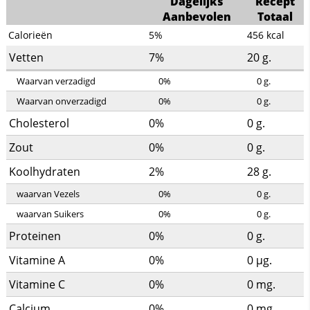
Dagelijks
Recept
Aanbevolen
Totaal
Calorieën
5%
456
kcal
Vetten
7%
20
g.
Waarvan verzadigd
0%
0
g.
Waarvan onverzadigd
0%
0
g.
Cholesterol
0%
0
g.
Zout
0%
0
g.
Koolhydraten
2%
28
g.
waarvan Vezels
0%
0
g.
waarvan Suikers
0%
0
g.
Proteinen
0%
0
g.
Vitamine A
0%
0
µg.
Vitamine C
0%
0
mg.
Calcium
0%
0
mg.