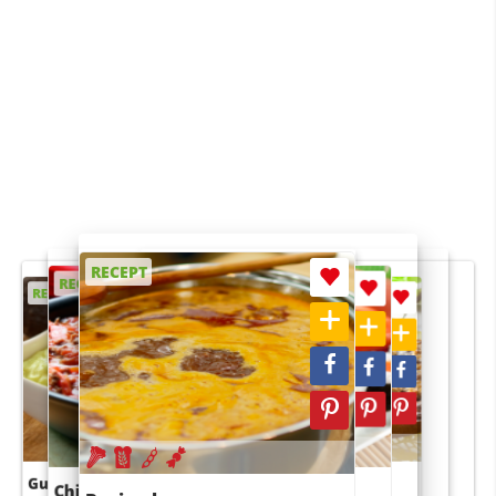
RECEPT
RECEPT
RECEPT
RECEPT
RECEPT
Guacamole
Pruimentaart met kaneel
Chili con carne
Sushi rijstsalade