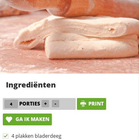
Ingrediënten
PORTIES
+
-
PRINT
GA IK MAKEN
4 plakken bladerdeeg