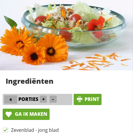
Ingrediënten
PORTIES
+
-
PRINT
GA IK MAKEN
Zevenblad - jong blad