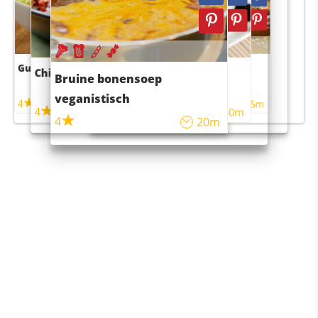
Guacamole
Pruimentaart met kaneel
Chili con carne
Sushi rijstsalade
Bruine bonensoep
maaltijdsalade
veganistisch
4
4
5m
55m
4
4
45m
40m
4
20m