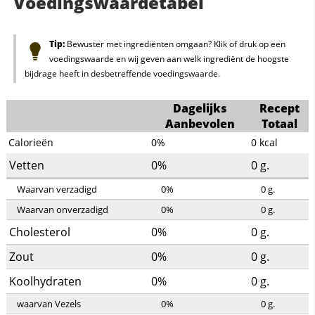
Voedingswaardetabel
Tip:
Bewuster met ingrediënten omgaan? Klik of druk op een
voedingswaarde en wij geven aan welk ingrediënt de hoogste
bijdrage heeft in desbetreffende voedingswaarde.
Dagelijks
Recept
Aanbevolen
Totaal
Calorieën
0%
0
kcal
Vetten
0%
0
g.
Waarvan verzadigd
0%
0
g.
Waarvan onverzadigd
0%
0
g.
Cholesterol
0%
0
g.
Zout
0%
0
g.
Koolhydraten
0%
0
g.
waarvan Vezels
0%
0
g.