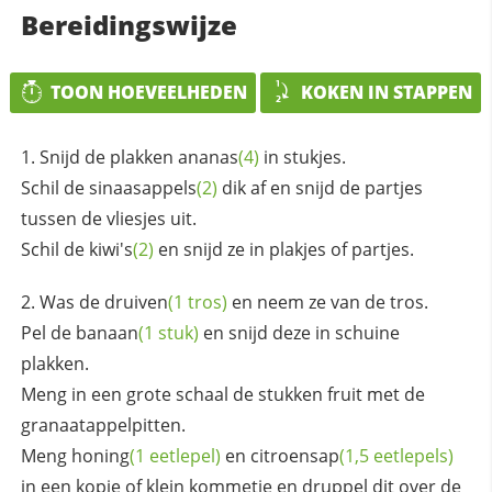
Bereidingswijze
TOON HOEVEELHEDEN
KOKEN IN STAPPEN
Snijd de plakken
ananas
(4)
in stukjes.
Schil de
sinaasappels
(2)
dik af en snijd de partjes
tussen de vliesjes uit.
Schil de
kiwi's
(2)
en snijd ze in plakjes of partjes.
Was de
druiven
(1 tros)
en neem ze van de tros.
Pel de
banaan
(1 stuk)
en snijd deze in schuine
plakken.
Meng in een grote schaal de stukken fruit met de
granaatappelpitten.
Meng
honing
(1 eetlepel)
en
citroensap
(1,5 eetlepels)
in een kopje of klein kommetje en druppel dit over de