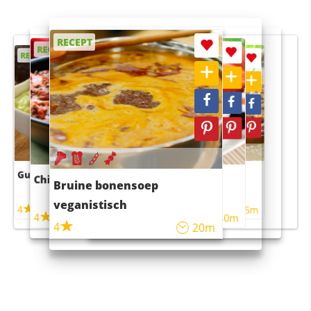
RECEPT
RECEPT
RECEPT
RECEPT
RECEPT
Guacamole
Pruimentaart met kaneel
Chili con carne
Sushi rijstsalade
Bruine bonensoep
maaltijdsalade
veganistisch
4
4
5m
55m
4
4
45m
40m
4
20m