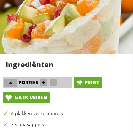
Ingrediënten
PORTIES
+
-
PRINT
GA IK MAKEN
4 plakken verse ananas
2 sinaasappels