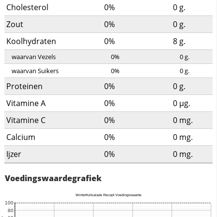
Cholesterol
0%
0
g.
Zout
0%
0
g.
Koolhydraten
0%
8
g.
waarvan Vezels
0%
0
g.
waarvan Suikers
0%
0
g.
Proteinen
0%
0
g.
Vitamine A
0%
0
µg.
Vitamine C
0%
0
mg.
Calcium
0%
0
mg.
Ijzer
0%
0
mg.
Voedingswaardegrafiek