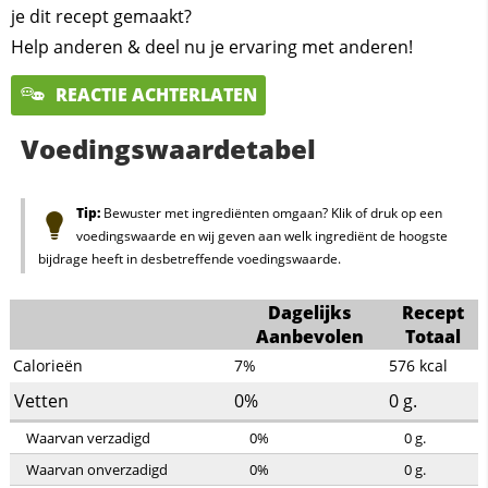
je dit recept gemaakt?
Help anderen & deel nu je ervaring met anderen!
REACTIE ACHTERLATEN
Voedingswaardetabel
Tip:
Bewuster met ingrediënten omgaan? Klik of druk op een
voedingswaarde en wij geven aan welk ingrediënt de hoogste
bijdrage heeft in desbetreffende voedingswaarde.
Dagelijks
Recept
Aanbevolen
Totaal
Calorieën
7%
576
kcal
Vetten
0%
0
g.
Waarvan verzadigd
0%
0
g.
Waarvan onverzadigd
0%
0
g.