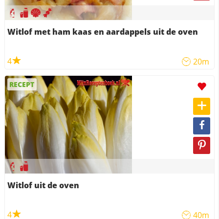
Witlof met ham kaas en aardappels uit de oven
4
20m
RECEPT
Witlof uit de oven
4
40m