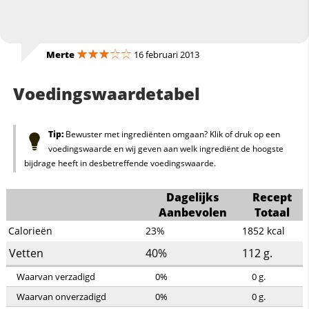
Merte
16 februari 2013
Voedingswaardetabel
Tip:
Bewuster met ingrediënten omgaan? Klik of druk op een
voedingswaarde en wij geven aan welk ingrediënt de hoogste
bijdrage heeft in desbetreffende voedingswaarde.
Dagelijks
Recept
Aanbevolen
Totaal
Calorieën
23%
1852
kcal
Vetten
40%
112
g.
Waarvan verzadigd
0%
0
g.
Waarvan onverzadigd
0%
0
g.