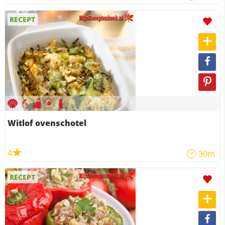
RECEPT
Witlof ovenschotel
4
30m
RECEPT