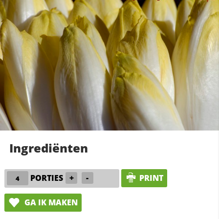
Ingrediënten
PORTIES
+
-
PRINT
GA IK MAKEN