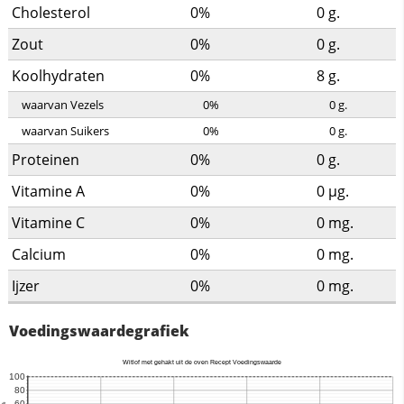
Cholesterol
0%
0
g.
Zout
0%
0
g.
Koolhydraten
0%
8
g.
waarvan Vezels
0%
0
g.
waarvan Suikers
0%
0
g.
Proteinen
0%
0
g.
Vitamine A
0%
0
µg.
Vitamine C
0%
0
mg.
Calcium
0%
0
mg.
Ijzer
0%
0
mg.
Voedingswaardegrafiek