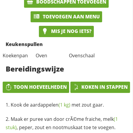
BOODSCHAPPEN TOEVOEGEN
TOEVOEGEN AAN MENU
MIS JE NOG IETS?
Keukenspullen
Koekenpan
Oven
Ovenschaal
Bereidingswijze
TOON HOEVEELHEDEN
KOKEN IN STAPPEN
Kook de
aardappelen
(1 kg)
met zout gaar.
Maak er puree van door crÃ©me fraiche,
melk
(1
stuk)
, peper, zout en nootmuskaat toe te voegen.