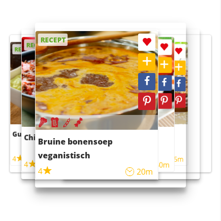
RECEPT
RECEPT
RECEPT
RECEPT
RECEPT
Guacamole
Pruimentaart met kaneel
Chili con carne
Sushi rijstsalade
Bruine bonensoep
maaltijdsalade
veganistisch
4
4
5m
55m
4
4
45m
40m
4
20m