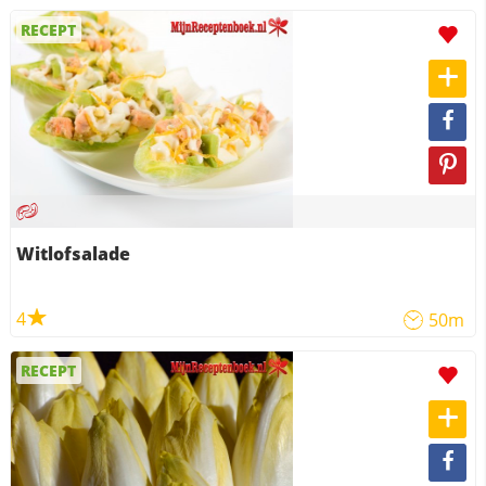
RECEPT
Witlofsalade
4
50m
RECEPT