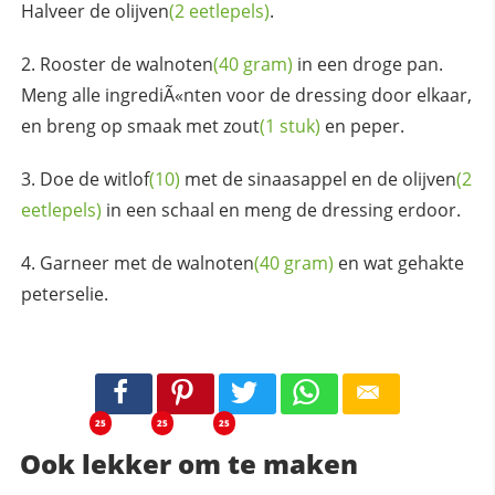
Halveer de
olijven
(2 eetlepels)
.
Rooster de
walnoten
(40 gram)
in een droge pan.
Meng alle ingrediÃ«nten voor de dressing door elkaar,
en breng op smaak met
zout
(1 stuk)
en peper.
Doe de
witlof
(10)
met de sinaasappel en de
olijven
(2
eetlepels)
in een schaal en meng de dressing erdoor.
Garneer met de
walnoten
(40 gram)
en wat gehakte
peterselie.
25
25
25
Ook lekker om te maken