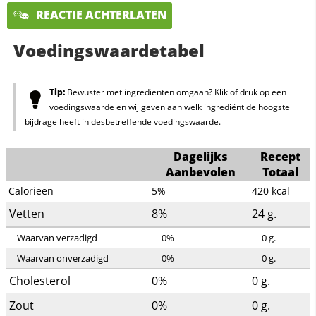
REACTIE ACHTERLATEN
Voedingswaardetabel
Tip:
Bewuster met ingrediënten omgaan? Klik of druk op een
voedingswaarde en wij geven aan welk ingrediënt de hoogste
bijdrage heeft in desbetreffende voedingswaarde.
Dagelijks
Recept
Aanbevolen
Totaal
Calorieën
5%
420
kcal
Vetten
8%
24
g.
Waarvan verzadigd
0%
0
g.
Waarvan onverzadigd
0%
0
g.
Cholesterol
0%
0
g.
Zout
0%
0
g.