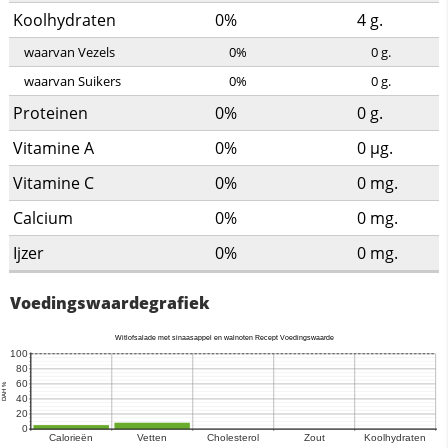
Koolhydraten
0%
4
g.
waarvan Vezels
0%
0
g.
waarvan Suikers
0%
0
g.
Proteinen
0%
0
g.
Vitamine A
0%
0
µg.
Vitamine C
0%
0
mg.
Calcium
0%
0
mg.
Ijzer
0%
0
mg.
Voedingswaardegrafiek