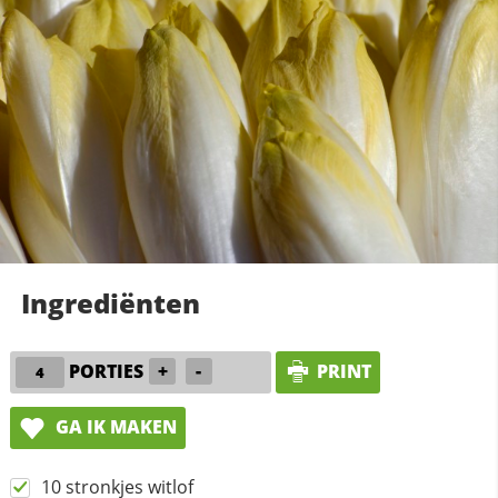
Ingrediënten
PORTIES
+
-
PRINT
GA IK MAKEN
10 stronkjes witlof