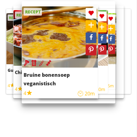
RECEPT
RECEPT
RECEPT
RECEPT
RECEPT
Guacamole
Pruimentaart met kaneel
Chili con carne
Sushi rijstsalade
Bruine bonensoep
maaltijdsalade
veganistisch
4
4
5m
55m
4
4
45m
40m
4
20m