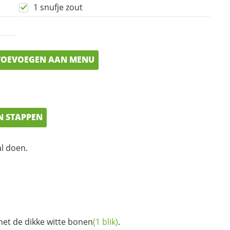
1 snufje zout
OEVOEGEN AAN MENU
N STAPPEN
al doen.
t de dikke witte
bonen
(1 blik)
.