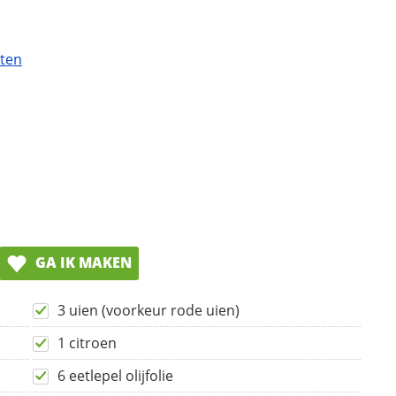
ten
GA IK MAKEN
3 uien (voorkeur rode uien)
1 citroen
6 eetlepel olijfolie