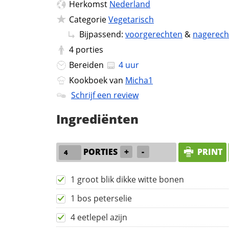
Herkomst
Nederland
Categorie
Vegetarisch
Bijpassend:
voorgerechten
&
nagerech
4
porties
Bereiden
4 uur
Kookboek van
Micha1
Schrijf een review
Ingrediënten
PORTIES
+
-
PRINT
1 groot blik dikke witte bonen
1 bos peterselie
4 eetlepel azijn