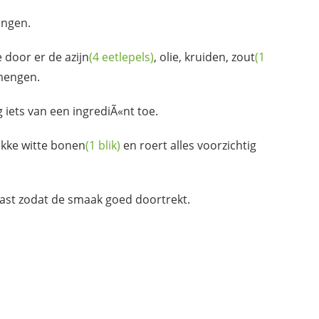
angen.
e door er de
azijn
(4 eetlepels)
, olie, kruiden,
zout
(1
mengen.
iets van een ingrediÃ«nt toe.
ikke witte
bonen
(1 blik)
en roert alles voorzichtig
lkast zodat de smaak goed doortrekt.