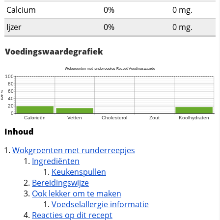
Calcium
0%
0
mg.
Ijzer
0%
0
mg.
Voedingswaardegrafiek
Inhoud
Wokgroenten met runderreepjes
Ingrediënten
Keukenspullen
Bereidingswijze
Ook lekker om te maken
Voedselallergie informatie
Reacties op dit recept