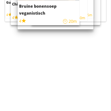
Guacamole
Pruimentaart met kaneel
Chili con carne
Sushi rijstsalade
Bruine bonensoep
maaltijdsalade
veganistisch
4
4
5m
55m
4
4
45m
40m
4
20m