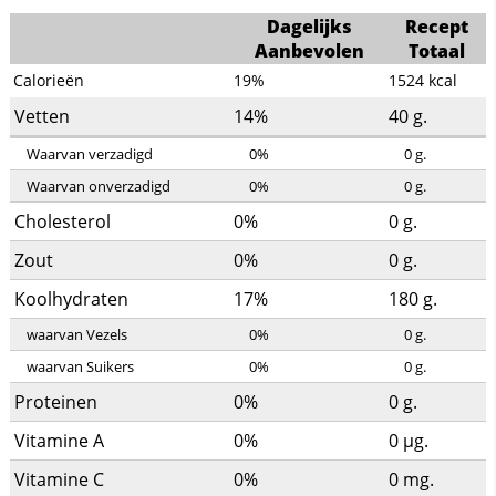
Dagelijks
Recept
Aanbevolen
Totaal
Calorieën
19%
1524
kcal
Vetten
14%
40
g.
Waarvan verzadigd
0%
0
g.
Waarvan onverzadigd
0%
0
g.
Cholesterol
0%
0
g.
Zout
0%
0
g.
Koolhydraten
17%
180
g.
waarvan Vezels
0%
0
g.
waarvan Suikers
0%
0
g.
Proteinen
0%
0
g.
Vitamine A
0%
0
µg.
Vitamine C
0%
0
mg.