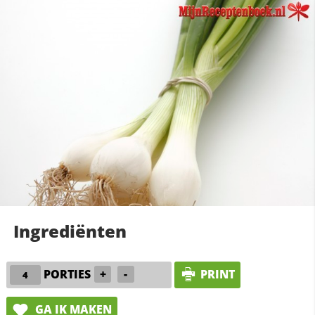
Ingrediënten
PORTIES
+
-
PRINT
GA IK MAKEN