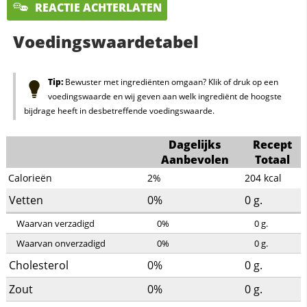
REACTIE ACHTERLATEN
Voedingswaardetabel
Tip:
Bewuster met ingrediënten omgaan? Klik of druk op een
voedingswaarde en wij geven aan welk ingrediënt de hoogste
bijdrage heeft in desbetreffende voedingswaarde.
Dagelijks
Recept
Aanbevolen
Totaal
Calorieën
2%
204
kcal
Vetten
0%
0
g.
Waarvan verzadigd
0%
0
g.
Waarvan onverzadigd
0%
0
g.
Cholesterol
0%
0
g.
Zout
0%
0
g.