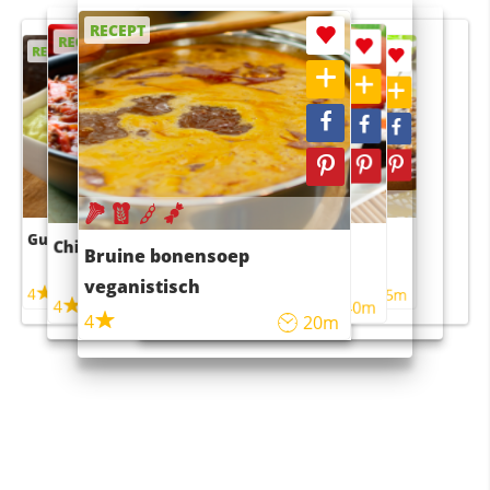
RECEPT
RECEPT
RECEPT
RECEPT
RECEPT
Guacamole
Pruimentaart met kaneel
Chili con carne
Sushi rijstsalade
Bruine bonensoep
maaltijdsalade
veganistisch
4
4
5m
55m
4
4
45m
40m
4
20m