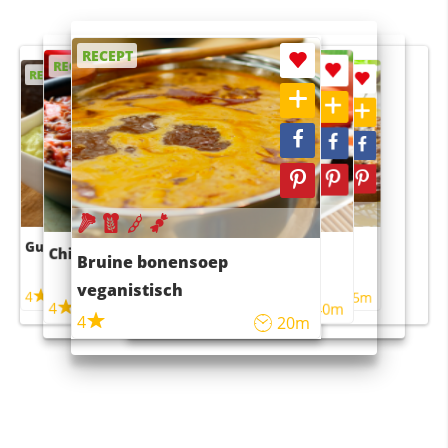
RECEPT
RECEPT
RECEPT
RECEPT
RECEPT
Guacamole
Pruimentaart met kaneel
Chili con carne
Sushi rijstsalade
Bruine bonensoep
maaltijdsalade
veganistisch
4
4
5m
55m
4
4
45m
40m
4
20m