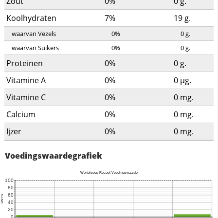
Zout
0%
0
g.
Koolhydraten
7%
19
g.
waarvan Vezels
0%
0
g.
waarvan Suikers
0%
0
g.
Proteinen
0%
0
g.
Vitamine A
0%
0
µg.
Vitamine C
0%
0
mg.
Calcium
0%
0
mg.
Ijzer
0%
0
mg.
Voedingswaardegrafiek