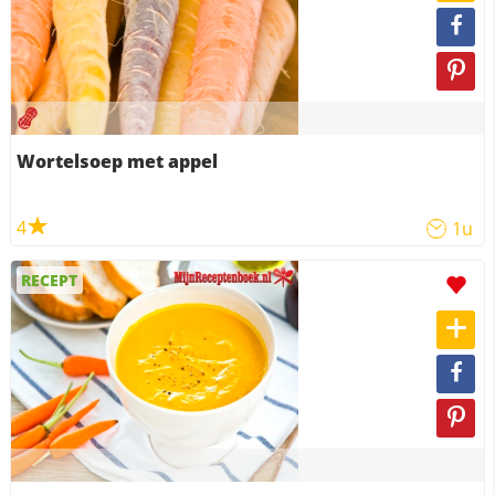
Wortelsoep met appel
4
1u
RECEPT