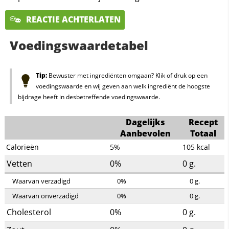
REACTIE ACHTERLATEN
Voedingswaardetabel
Tip:
Bewuster met ingrediënten omgaan? Klik of druk op een
voedingswaarde en wij geven aan welk ingrediënt de hoogste
bijdrage heeft in desbetreffende voedingswaarde.
Dagelijks
Recept
Aanbevolen
Totaal
Calorieën
5%
105
kcal
Vetten
0%
0
g.
Waarvan verzadigd
0%
0
g.
Waarvan onverzadigd
0%
0
g.
Cholesterol
0%
0
g.