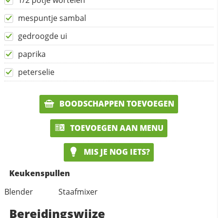
1/2 potje wortelen
mespuntje sambal
gedroogde ui
paprika
peterselie
BOODSCHAPPEN TOEVOEGEN
TOEVOEGEN AAN MENU
MIS JE NOG IETS?
Keukenspullen
Blender
Staafmixer
Bereidingswijze