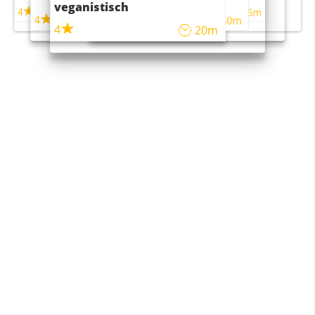
veganistisch
4
4
5m
55m
4
4
45m
40m
4
20m