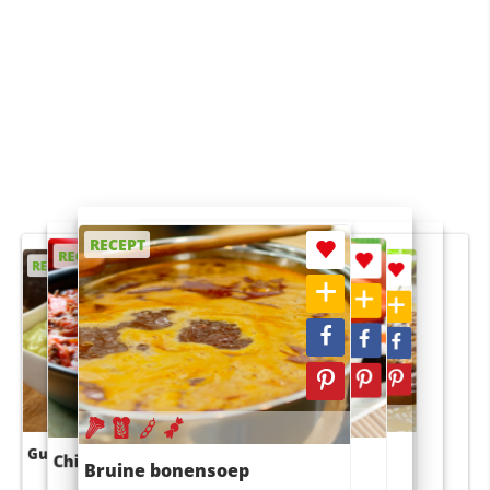
RECEPT
RECEPT
RECEPT
RECEPT
RECEPT
Guacamole
Pruimentaart met kaneel
Chili con carne
Sushi rijstsalade
Bruine bonensoep
maaltijdsalade