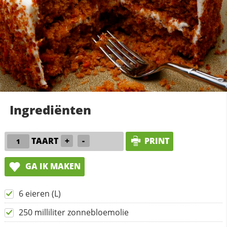
Ingrediënten
TAART
+
-
PRINT
GA IK MAKEN
6 eieren (L)
250 milliliter zonnebloemolie