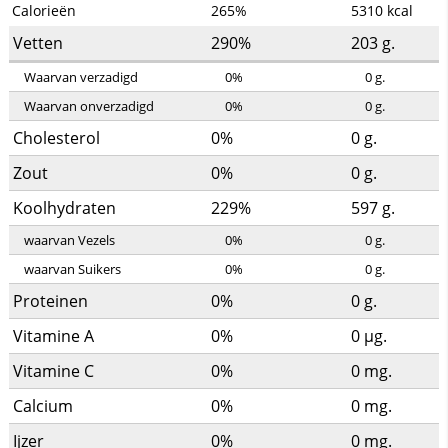
Calorieën
265%
5310
kcal
Vetten
290%
203
g.
Waarvan verzadigd
0%
0
g.
Waarvan onverzadigd
0%
0
g.
Cholesterol
0%
0
g.
Zout
0%
0
g.
Koolhydraten
229%
597
g.
waarvan Vezels
0%
0
g.
waarvan Suikers
0%
0
g.
Proteinen
0%
0
g.
Vitamine A
0%
0
µg.
Vitamine C
0%
0
mg.
Calcium
0%
0
mg.
Ijzer
0%
0
mg.