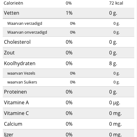
Calorieën
0%
72
kcal
Vetten
1%
0
g.
Waarvan verzadigd
0%
0
g.
Waarvan onverzadigd
0%
0
g.
Cholesterol
0%
0
g.
Zout
0%
0
g.
Koolhydraten
0%
8
g.
waarvan Vezels
0%
0
g.
waarvan Suikers
0%
0
g.
Proteinen
0%
0
g.
Vitamine A
0%
0
µg.
Vitamine C
0%
0
mg.
Calcium
0%
0
mg.
Ijzer
0%
0
mg.