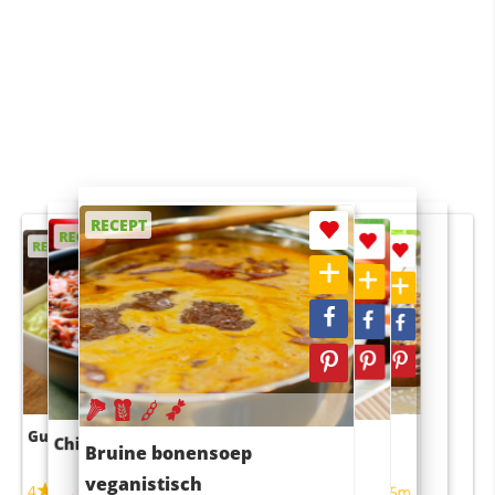
RECEPT
RECEPT
RECEPT
RECEPT
RECEPT
Guacamole
Pruimentaart met kaneel
Chili con carne
Sushi rijstsalade
Bruine bonensoep
maaltijdsalade
veganistisch
4
4
5m
55m