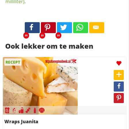
milliliter)
.
25
25
25
Ook lekker om te maken
RECEPT
Wraps Juanita