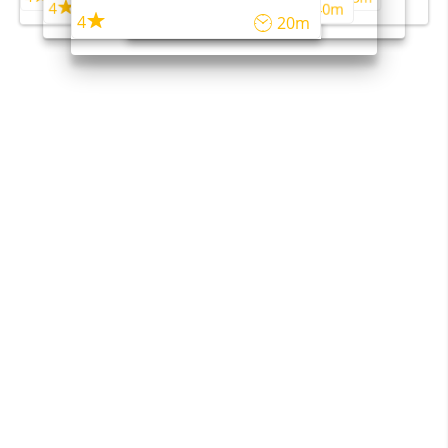
4
4
45m
40m
4
20m