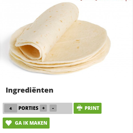
Ingrediënten
PORTIES
+
-
PRINT
GA IK MAKEN