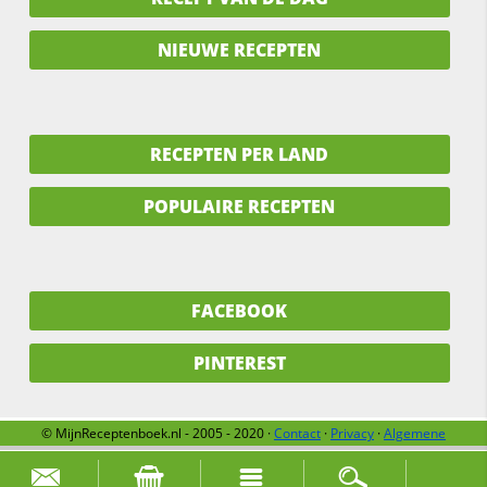
NIEUWE RECEPTEN
RECEPTEN PER LAND
POPULAIRE RECEPTEN
FACEBOOK
PINTEREST
© MijnReceptenboek.nl - 2005 - 2020 ·
Contact
·
Privacy
·
Algemene
voorwaarden
·
Support
·
Over ons
Zoek naar: