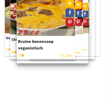
Guacamole
Pruimentaart met kaneel
Chili con carne
Sushi rijstsalade
Bruine bonensoep
maaltijdsalade
veganistisch
4
4
5m
55m
4
4
45m
40m
4
20m