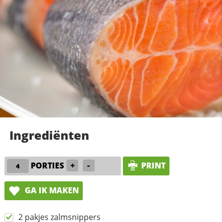
Ingrediënten
PORTIES
+
-
PRINT
GA IK MAKEN
2 pakjes zalmsnippers