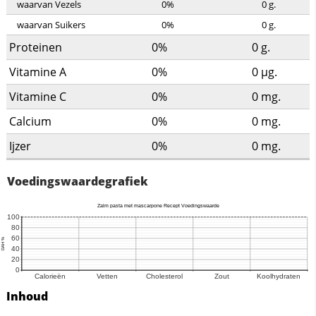
waarvan Vezels
0%
0
g.
waarvan Suikers
0%
0
g.
Proteinen
0%
0
g.
Vitamine A
0%
0
µg.
Vitamine C
0%
0
mg.
Calcium
0%
0
mg.
Ijzer
0%
0
mg.
Voedingswaardegrafiek
Inhoud