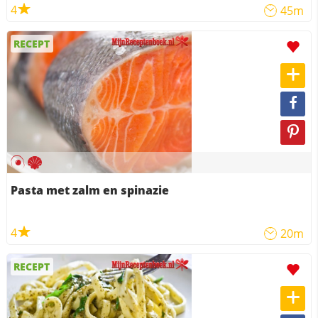
4
45m
RECEPT
Pasta met zalm en spinazie
4
20m
RECEPT