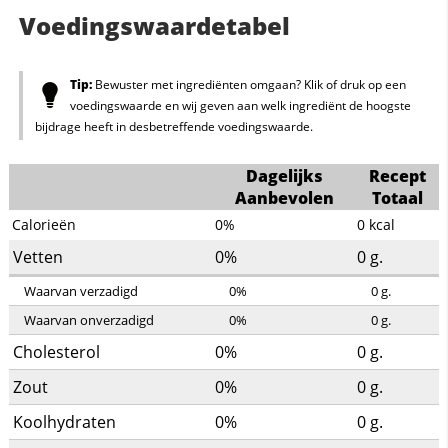
Voedingswaardetabel
Tip:
Bewuster met ingrediënten omgaan? Klik of druk op een
voedingswaarde en wij geven aan welk ingrediënt de hoogste
bijdrage heeft in desbetreffende voedingswaarde.
Dagelijks
Recept
Aanbevolen
Totaal
Calorieën
0%
0
kcal
Vetten
0%
0
g.
Waarvan verzadigd
0%
0
g.
Waarvan onverzadigd
0%
0
g.
Cholesterol
0%
0
g.
Zout
0%
0
g.
Koolhydraten
0%
0
g.