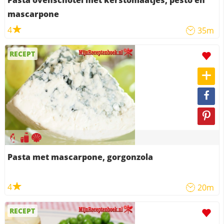
Pasta ovenschotel met kerstomaatjes, pesto en
mascarpone
4
35m
RECEPT
Pasta met mascarpone, gorgonzola
4
20m
RECEPT