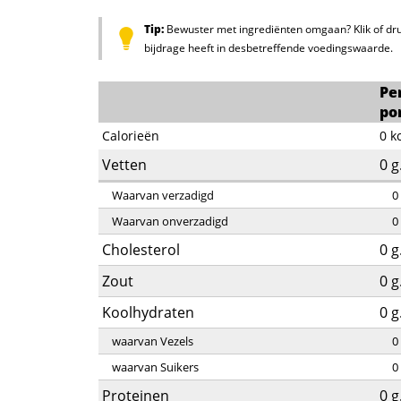
Tip:
Bewuster met ingrediënten omgaan? Klik of dru
bijdrage heeft in desbetreffende voedingswaarde.
Pe
po
Calorieën
0
k
Vetten
0
g
Waarvan verzadigd
0
Waarvan onverzadigd
0
Cholesterol
0
g
Zout
0
g
Koolhydraten
0
g
waarvan Vezels
0
waarvan Suikers
0
Proteinen
0
g