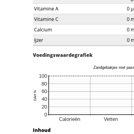
Vitamine A
0
µ
Vitamine C
0
m
Calcium
0
m
Ijzer
0
m
Voedingswaardegrafiek
Inhoud