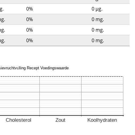
g.
0%
0
µg.
g.
0%
0
mg.
g.
0%
0
mg.
g.
0%
0
mg.