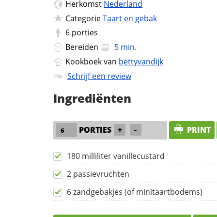
Herkomst
Nederland
Categorie
Taart en gebak
6
porties
Bereiden
5 min.
Kookboek van
bettyvandijk
Schrijf een review
Ingrediënten
PORTIES
+
-
PRINT
180 milliliter vanillecustard
2 passievruchten
6 zandgebakjes (of minitaartbodems)