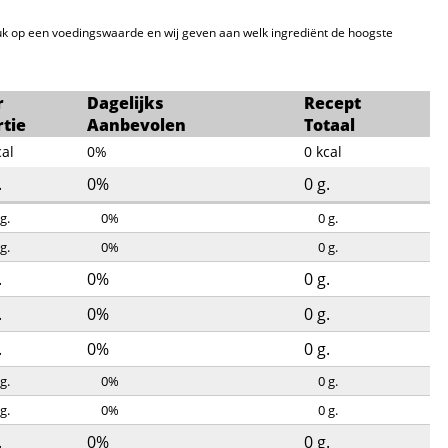
k op een voedingswaarde en wij geven aan welk ingrediënt de hoogste
r
Dagelijks
Recept
rtie
Aanbevolen
Totaal
cal
0%
0
kcal
.
0%
0
g.
g.
0%
0
g.
g.
0%
0
g.
.
0%
0
g.
.
0%
0
g.
.
0%
0
g.
g.
0%
0
g.
g.
0%
0
g.
.
0%
0
g.