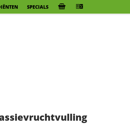
DIËNTEN
SPECIALS
ssievruchtvulling