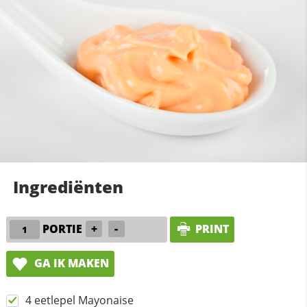
Ingrediënten
PORTIE
+
-
PRINT
GA IK MAKEN
4 eetlepel Mayonaise