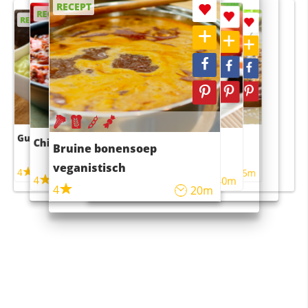
RECEPT
RECEPT
RECEPT
RECEPT
RECEPT
Guacamole
Pruimentaart met kaneel
Chili con carne
Sushi rijstsalade
Bruine bonensoep
maaltijdsalade
veganistisch
4
4
5m
55m
4
4
45m
40m
4
20m