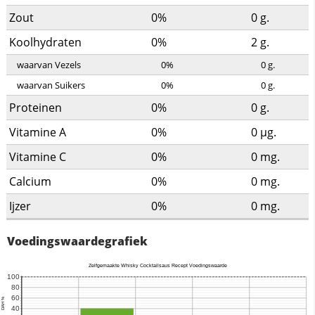
Zout
0%
0
g.
Koolhydraten
0%
2
g.
waarvan Vezels
0%
0
g.
waarvan Suikers
0%
0
g.
Proteinen
0%
0
g.
Vitamine A
0%
0
µg.
Vitamine C
0%
0
mg.
Calcium
0%
0
mg.
Ijzer
0%
0
mg.
Voedingswaardegrafiek