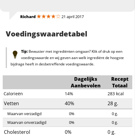
Richard
21 april 2017
Voedingswaardetabel
Tip:
Bewuster met ingrediënten omgaan? Klik of druk op een
voedingswaarde en wij geven aan welk ingrediënt de hoogste
bijdrage heeft in desbetreffende voedingswaarde.
Dagelijks
Recept
Aanbevolen
Totaal
Calorieën
14%
283
kcal
Vetten
40%
28
g.
Waarvan verzadigd
0%
0
g.
Waarvan onverzadigd
0%
0
g.
Cholesterol
0%
0
g.