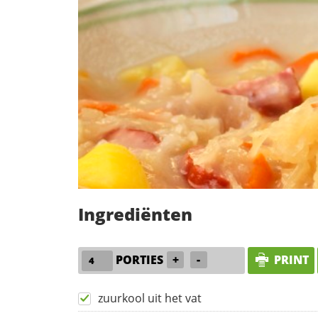
Ingrediënten
PORTIES
+
-
PRINT
zuurkool uit het vat