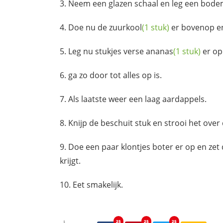
Neem een glazen schaal en leg een bode
Doe nu de
zuurkool
(1 stuk)
er bovenop e
Leg nu stukjes verse
ananas
(1 stuk)
er op
ga zo door tot alles op is.
Als laatste weer een laag aardappels.
Knijp de beschuit stuk en strooi het ove
Doe een paar klontjes boter er op en zet d
krijgt.
Eet smakelijk.
25
25
25