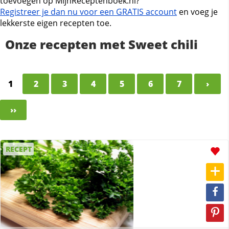
toevoegen op MijnReceptenboek.nl?
Registreer je dan nu voor een GRATIS account
en voeg je
lekkerste eigen recepten toe.
Onze recepten met Sweet chili
1
2
3
4
5
6
7
›
››
RECEPT