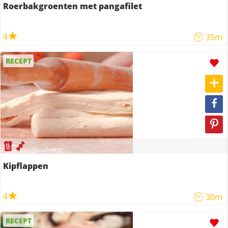
Roerbakgroenten met pangafilet
4
35m
RECEPT
Kipflappen
4
30m
RECEPT