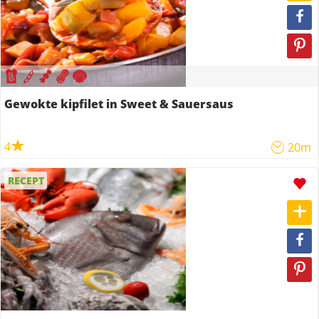
Gewokte kipfilet in Sweet & Sauersaus
4
20m
RECEPT