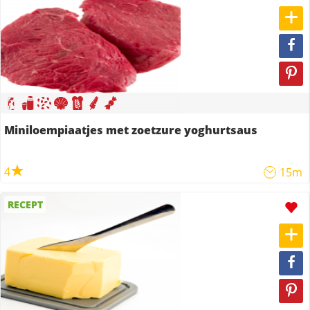
Miniloempiaatjes met zoetzure yoghurtsaus
4
15m
RECEPT