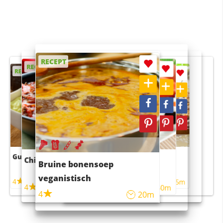
RECEPT
RECEPT
RECEPT
RECEPT
RECEPT
Guacamole
Pruimentaart met kaneel
Chili con carne
Sushi rijstsalade
Bruine bonensoep
maaltijdsalade
veganistisch
4
4
5m
55m
4
4
45m
40m
4
20m