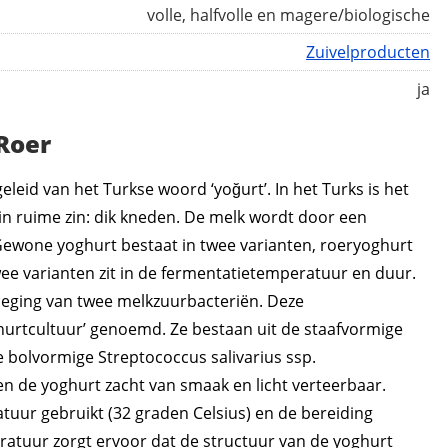
volle, halfvolle en magere/biologische
Zuivelproducten
ja
Roer
leid van het Turkse woord ‘yoğurt’. In het Turks is het
n ruime zin: dik kneden. De melk wordt door een
 Gewone yoghurt bestaat in twee varianten, roeryoghurt
wee varianten zit in de fermentatietemperatuur en duur.
eging van twee melkzuurbacteriën. Deze
urtcultuur’ genoemd. Ze bestaan uit de staafvormige
de bolvormige Streptococcus salivarius ssp.
 de yoghurt zacht van smaak en licht verteerbaar.
uur gebruikt (32 graden Celsius) en de bereiding
eratuur zorgt ervoor dat de structuur van de yoghurt