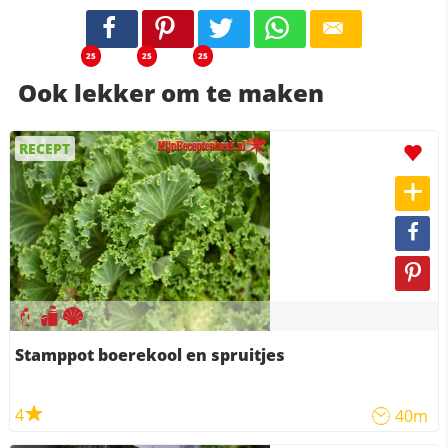
25
25
25
Ook lekker om te maken
RECEPT
Stamppot boerekool en spruitjes
4
40m