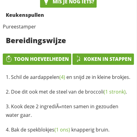
MIS JE NOG IETS?
Keukenspullen
Pureestamper
Bereidingswijze
TOON HOEVEELHEDEN
KOKEN IN STAPPEN
Schil de
aardappelen
(4)
en snijd ze in kleine brokjes.
Doe dit ook met de steel van de
broccoli
(1 stronk)
.
Kook deze 2 ingrediÃ«nten samen in gezouden
water gaar.
Bak de
spekblokjes
(1 ons)
knapperig bruin.