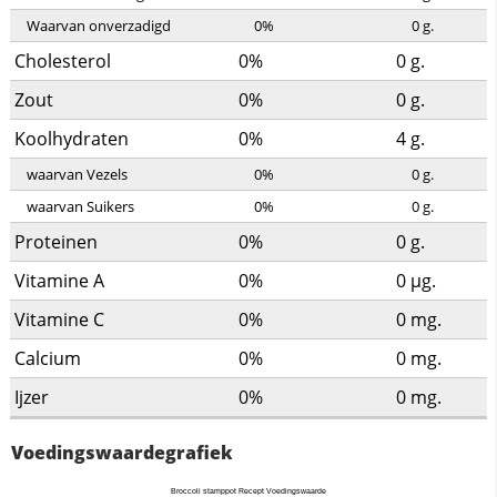
Waarvan onverzadigd
0%
0
g.
Cholesterol
0%
0
g.
Zout
0%
0
g.
Koolhydraten
0%
4
g.
waarvan Vezels
0%
0
g.
waarvan Suikers
0%
0
g.
Proteinen
0%
0
g.
Vitamine A
0%
0
µg.
Vitamine C
0%
0
mg.
Calcium
0%
0
mg.
Ijzer
0%
0
mg.
Voedingswaardegrafiek