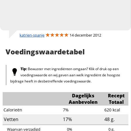
katrien-spanje
14 december 2012
Voedingswaardetabel
Tip:
Bewuster met ingrediënten omgaan? Klik of druk op een
voedingswaarde en wij geven aan welk ingrediënt de hoogste
bijdrage heeft in desbetreffende voedingswaarde.
Dagelijks
Recept
Aanbevolen
Totaal
Calorieën
7%
620
kcal
Vetten
17%
48
g.
Waarvan verzadigd
0%
0
g.