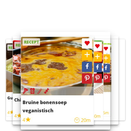
RECEPT
RECEPT
RECEPT
RECEPT
RECEPT
Guacamole
Pruimentaart met kaneel
Chili con carne
Sushi rijstsalade
Bruine bonensoep
maaltijdsalade
veganistisch
4
4
5m
55m
4
4
45m
40m
4
20m