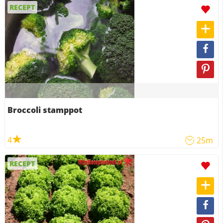
RECEPT
Broccoli stamppot
4
25m
RECEPT