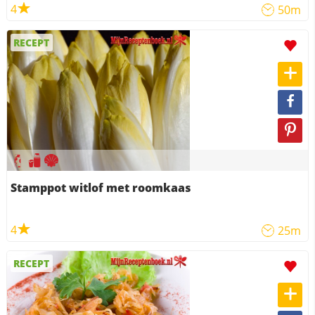
4
50m
RECEPT
Stamppot witlof met roomkaas
4
25m
RECEPT