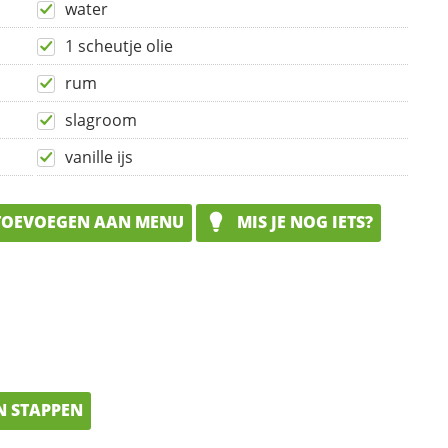
water
1 scheutje olie
rum
slagroom
vanille ijs
OEVOEGEN AAN MENU
MIS JE NOG IETS?
N STAPPEN