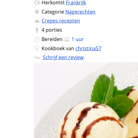
Herkomst
Frankrijk
Categorie
Nagerechten
Crepes recepten
4
porties
Bereiden
1 uur
Kookboek van
christina57
Schrijf een review