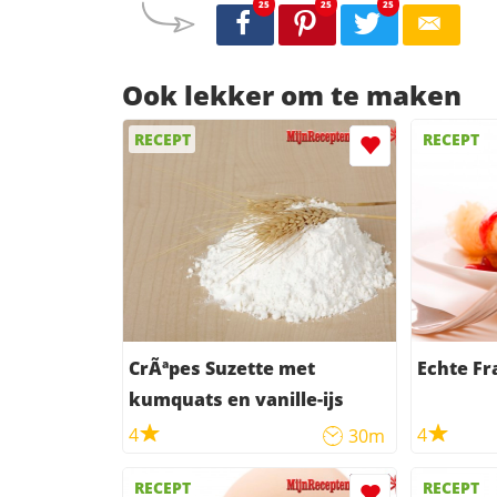
25
25
25
Ook lekker om te maken
RECEPT
RECEPT
CrÃªpes Suzette met
Echte Fr
kumquats en vanille-ijs
4
4
30m
RECEPT
RECEPT