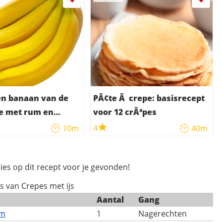
n banaan van de
PÃ¢te Ã crepe: basisrecept
e met rum en
voor 12 crÃªpes
s
4
10m
40m
ies op dit recept voor je gevonden!
es van Crepes met ijs
Aantal
Gang
om
1
Nagerechten