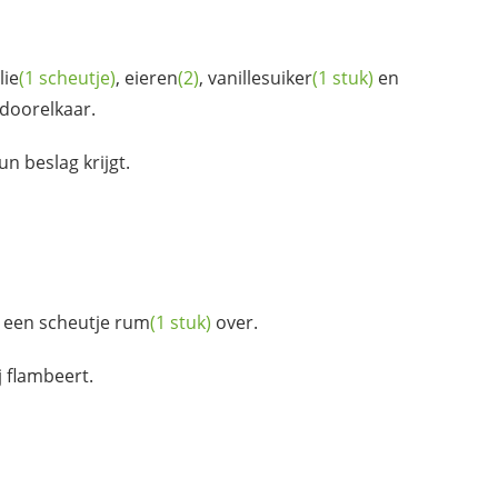
lie
(1 scheutje)
,
eieren
(2)
,
vanillesuiker
(1 stuk)
en
 doorelkaar.
un beslag krijgt.
r een scheutje
rum
(1 stuk)
over.
j flambeert.