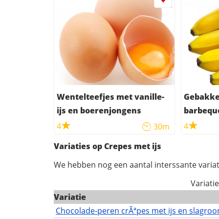
Wentelteefjes met vanille-
Gebakke
ijs en boerenjongens
barbequ
vanille ij
4
4
30m
Variaties op Crepes met ijs
We hebben nog een aantal interssante variat
Variati
Variatie
Chocolade-peren crÃªpes met ijs en slagro