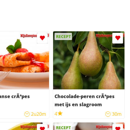
RECEPT
anse crÃªpes
Chocolade-peren crÃªpes
met ijs en slagroom
4
2u20m
30m
RECEPT