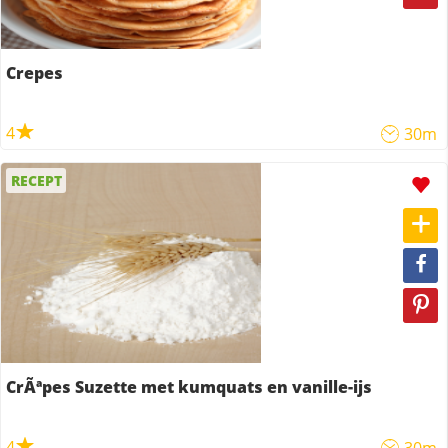
Crepes
4
30m
RECEPT
CrÃªpes Suzette met kumquats en vanille-ijs
4