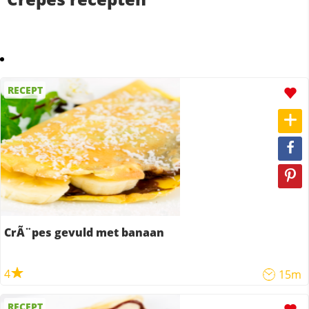
RECEPT
CrÃ¨pes gevuld met banaan
4
15m
RECEPT