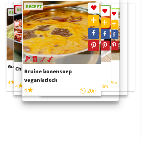
RECEPT
RECEPT
RECEPT
RECEPT
RECEPT
Guacamole
Pruimentaart met kaneel
Chili con carne
Sushi rijstsalade
Bruine bonensoep
maaltijdsalade
veganistisch
4
4
5m
55m
4
4
45m
40m
4
20m