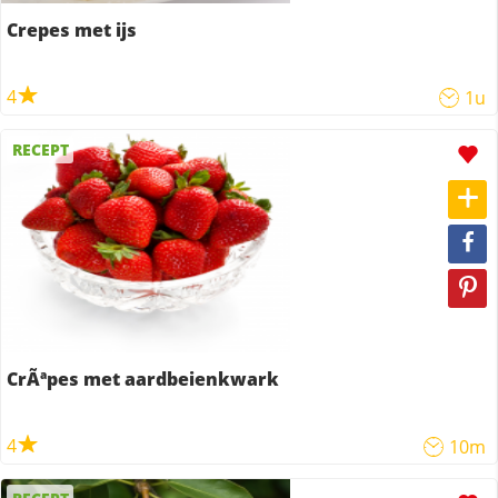
Crepes met ijs
4
1u
RECEPT
CrÃªpes met aardbeienkwark
4
10m