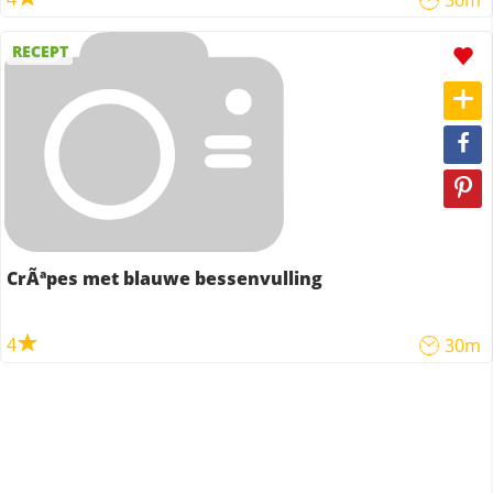
30m
RECEPT
CrÃªpes met blauwe bessenvulling
4
30m