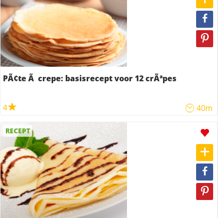
PÃ¢te Ã crepe: basisrecept voor 12 crÃªpes
4
40m
RECEPT