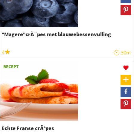
"Magere"crÃ¨pes met blauwebessenvulling
4
30m
RECEPT
Echte Franse crÃªpes