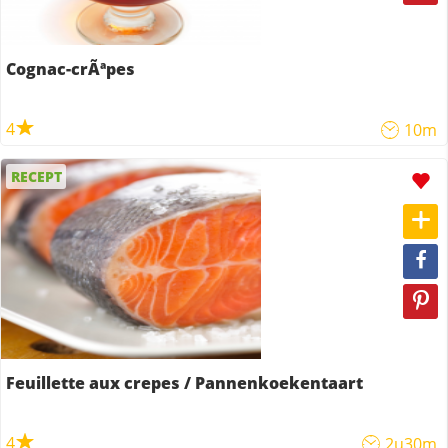
Cognac-crÃªpes
4
10m
RECEPT
Feuillette aux crepes / Pannenkoekentaart
4
2u30m