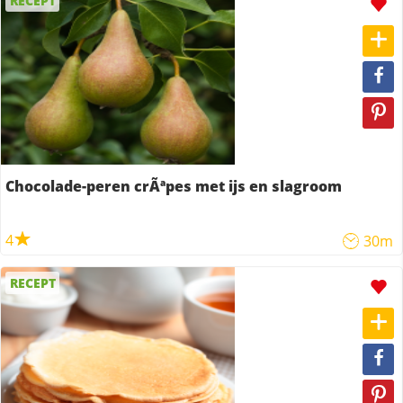
RECEPT
Chocolade-peren crÃªpes met ijs en slagroom
4
30m
RECEPT