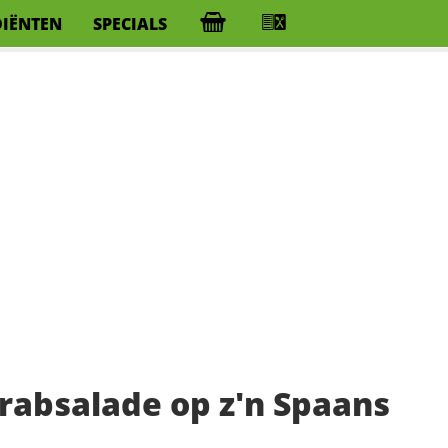
DIËNTEN
SPECIALS
krabsalade op z'n Spaans