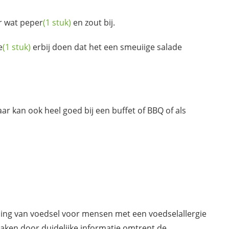
er wat
peper
(1 stuk)
en zout bij.
e
(1 stuk)
erbij doen dat het een smeuiige salade
r kan ook heel goed bij een buffet of BBQ of als
ding van voedsel voor mensen met een voedselallergie
maken door duidelijke informatie omtrent de