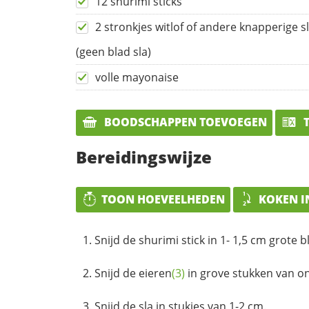
12 shurimi sticks
2 stronkjes witlof of andere knapperige s
(geen blad sla)
volle mayonaise
BOODSCHAPPEN TOEVOEGEN
T
Bereidingswijze
TOON HOEVEELHEDEN
KOKEN I
Snijd de shurimi stick in 1- 1,5 cm grote b
Snijd de
eieren
(3)
in grove stukken van on
Snijd de sla in stukjes van 1-2 cm.