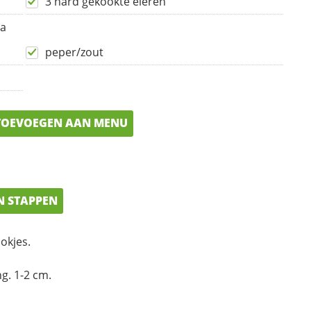
3 hard gekookte eieren
la
peper/zout
OEVOEGEN AAN MENU
N STAPPEN
lokjes.
g. 1-2 cm.