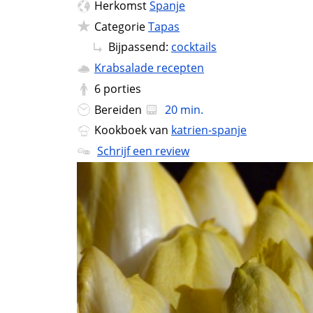
Herkomst
Spanje
Categorie
Tapas
Bijpassend:
cocktails
Krabsalade recepten
6
porties
Bereiden
20 min.
Kookboek van
katrien-spanje
Schrijf een review