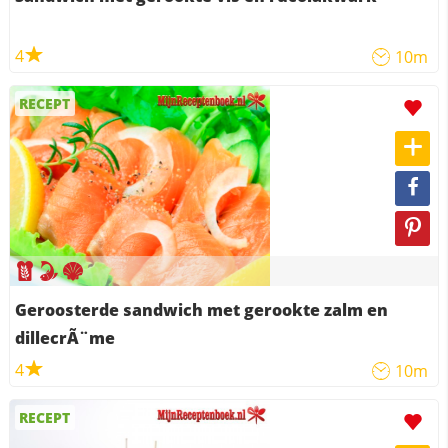
4
10m
RECEPT
Geroosterde sandwich met gerookte zalm en
dillecrÃ¨me
4
10m
RECEPT