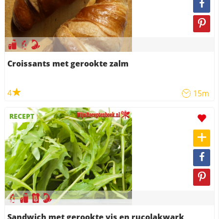
Croissants met gerookte zalm
4
15m
RECEPT
Sandwich met gerookte vis en rucolakwark