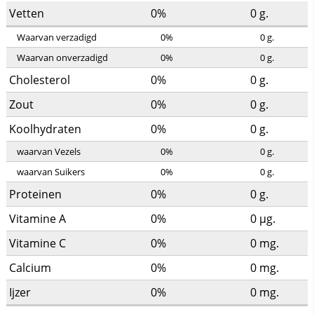
Vetten
0%
0
g.
Waarvan verzadigd
0%
0
g.
Waarvan onverzadigd
0%
0
g.
Cholesterol
0%
0
g.
Zout
0%
0
g.
Koolhydraten
0%
0
g.
waarvan Vezels
0%
0
g.
waarvan Suikers
0%
0
g.
Proteinen
0%
0
g.
Vitamine A
0%
0
µg.
Vitamine C
0%
0
mg.
Calcium
0%
0
mg.
Ijzer
0%
0
mg.