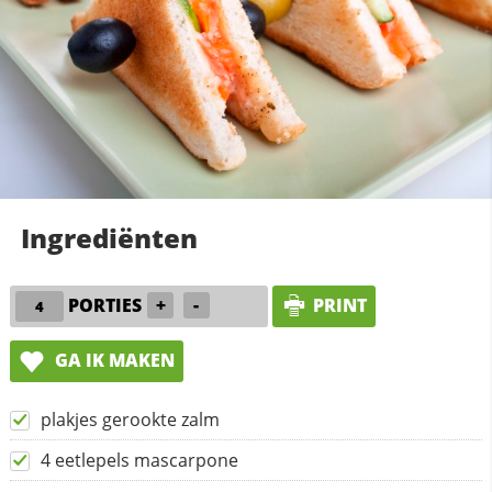
Ingrediënten
PORTIES
+
-
PRINT
GA IK MAKEN
plakjes gerookte zalm
4 eetlepels mascarpone