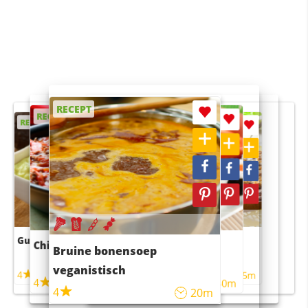
RECEPT
RECEPT
RECEPT
RECEPT
RECEPT
Guacamole
Pruimentaart met kaneel
Chili con carne
Sushi rijstsalade
Bruine bonensoep
maaltijdsalade
veganistisch
4
4
5m
55m
4
4
45m
40m
4
20m