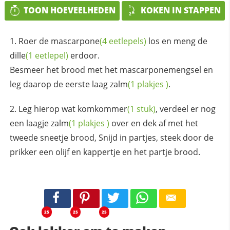
TOON HOEVEELHEDEN
KOKEN IN STAPPEN
Roer de
mascarpone
(4 eetlepels)
los en meng de
dille
(1 eetlepel)
erdoor.
Besmeer het brood met het mascarponemengsel en
leg daarop de eerste laag
zalm
(1
plakjes
)
.
Leg hierop wat
komkommer
(1 stuk)
, verdeel er nog
een laagje
zalm
(1
plakjes
)
over en dek af met het
tweede sneetje brood, Snijd in partjes, steek door de
prikker een olijf en kappertje en het partje brood.
25
25
25