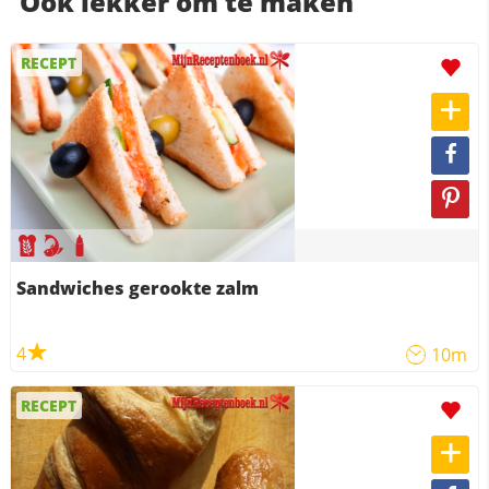
Ook lekker om te maken
RECEPT
Sandwiches gerookte zalm
4
10m
RECEPT