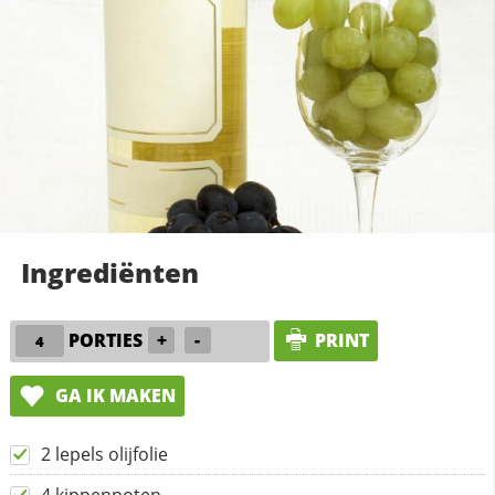
Ingrediënten
PORTIES
+
-
PRINT
GA IK MAKEN
2 lepels olijfolie