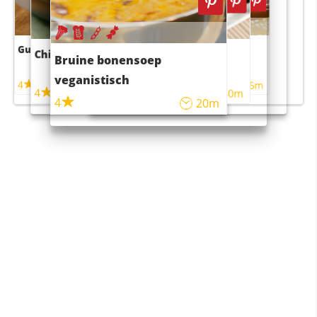
Guacamole
Pruimentaart met kaneel
Chili con carne
Sushi rijstsalade
Bruine bonensoep
maaltijdsalade
veganistisch
4
4
5m
55m
4
4
45m
40m
4
20m