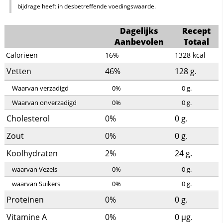
bijdrage heeft in desbetreffende voedingswaarde.
Dagelijks
Recept
Aanbevolen
Totaal
Calorieën
16%
1328
kcal
Vetten
46%
128
g.
Waarvan verzadigd
0%
0
g.
Waarvan onverzadigd
0%
0
g.
Cholesterol
0%
0
g.
Zout
0%
0
g.
Koolhydraten
2%
24
g.
waarvan Vezels
0%
0
g.
waarvan Suikers
0%
0
g.
Proteinen
0%
0
g.
Vitamine A
0%
0
µg.