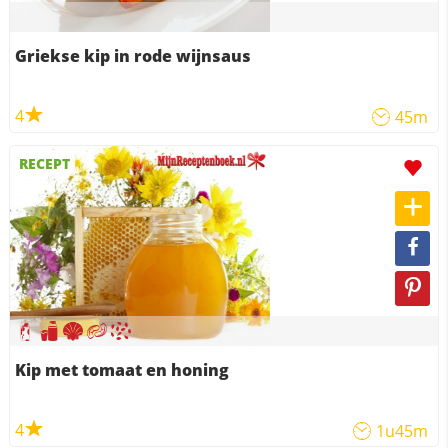
Griekse kip in rode wijnsaus
4
45m
RECEPT
Kip met tomaat en honing
4
1u45m