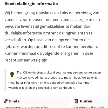
Voedselallergie informatie
Wij helpen graag thuiskoks en koks de bereiding van
voedsel voor mensen met een voedselallergie of een
bewuste levensstijl gemakkelijker te maken door
duidelijke informatie omtrent de ingrediënten te
verschaffen. Op basis van de ingredieënten die
gebruikt worden om dit recept te kunnen bereiden,
kunnen
minimaal
de volgende allergenen in deze
receptuur aanwezig zijn:
Tip:
Klik op de dikgedrukte dieëten/allergieën om aan te geven
met welke voedingsrestricties je te maken hebt. We zullen je
(nog) beter informeren en ons aanbod dynamisch afstemmen
waardoor je je dieët gemakkelijk kunt aanhouden.
Pinda
Gluten
Geen overeenkomsten gevonden.
ciabattabroodjes
is niet 