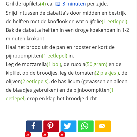
Gril de
kipfilets
(4)
ca.
3 minuten
per zijde.
Snijd intussen de ciabatta's door midden en bestrijk
de helften met de knoflook en wat
olijfolie
(1 eetlepel)
.
Bak de ciabatta helften in een droge koekenpan in 1-2
minuten krokant.
Haal het brood uit de pan en rooster er kort de
pijnboompitten
(1 eetlepel)
in.
Leg de
mozzarella
(1 bol)
, de
rucola
(50 gram)
en de
kipfilet op de broodjes, leg de
tomaten
(2
plakjes
)
, de
olijven
(2 eetlepels)
, de basilicum (gewassen en alleen
de blaadjes gebruiken) en de
pijnboompitten
(1
eetlepel)
erop en klap het broodje dicht.
25
25
25