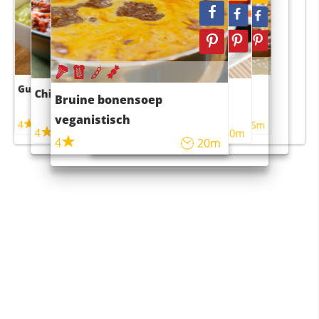
Guacamole
Pruimentaart met kaneel
Chili con carne
Sushi rijstsalade
Bruine bonensoep
maaltijdsalade
veganistisch
4
4
5m
55m
4
4
45m
40m
4
20m