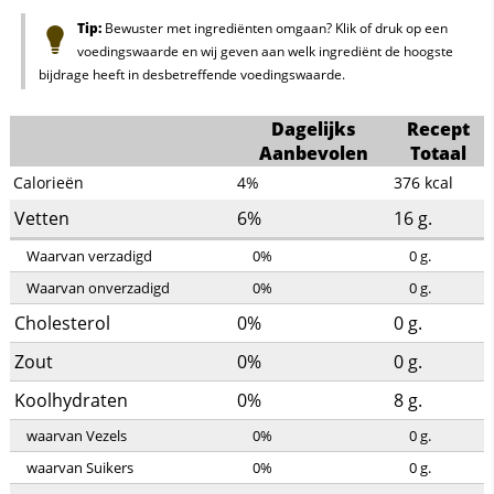
Tip:
Bewuster met ingrediënten omgaan? Klik of druk op een
voedingswaarde en wij geven aan welk ingrediënt de hoogste
bijdrage heeft in desbetreffende voedingswaarde.
Dagelijks
Recept
Aanbevolen
Totaal
Calorieën
4%
376
kcal
Vetten
6%
16
g.
Waarvan verzadigd
0%
0
g.
Waarvan onverzadigd
0%
0
g.
Cholesterol
0%
0
g.
Zout
0%
0
g.
Koolhydraten
0%
8
g.
waarvan Vezels
0%
0
g.
waarvan Suikers
0%
0
g.