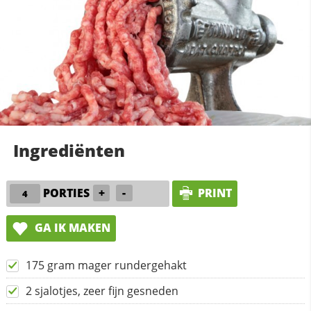
Ingrediënten
PORTIES
+
-
PRINT
GA IK MAKEN
175 gram mager rundergehakt
2 sjalotjes, zeer fijn gesneden