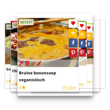
RECEPT
RECEPT
RECEPT
RECEPT
RECEPT
Guacamole
Pruimentaart met kaneel
Chili con carne
Sushi rijstsalade
Bruine bonensoep
maaltijdsalade
veganistisch
4
4
5m
55m
4
4
45m
40m
4
20m