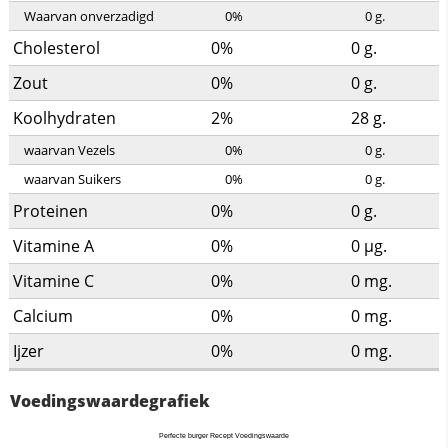
Waarvan onverzadigd
0%
0
g.
Cholesterol
0%
0
g.
Zout
0%
0
g.
Koolhydraten
2%
28
g.
waarvan Vezels
0%
0
g.
waarvan Suikers
0%
0
g.
Proteinen
0%
0
g.
Vitamine A
0%
0
µg.
Vitamine C
0%
0
mg.
Calcium
0%
0
mg.
Ijzer
0%
0
mg.
Voedingswaardegrafiek