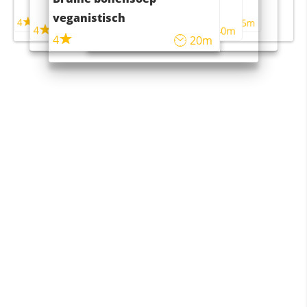
maaltijdsalade
veganistisch
4
4
5m
55m
4
4
45m
40m
4
20m