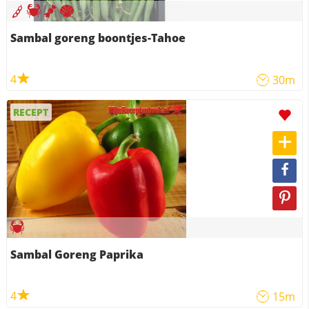
Sambal goreng boontjes-Tahoe
4
30m
RECEPT
Sambal Goreng Paprika
4
15m