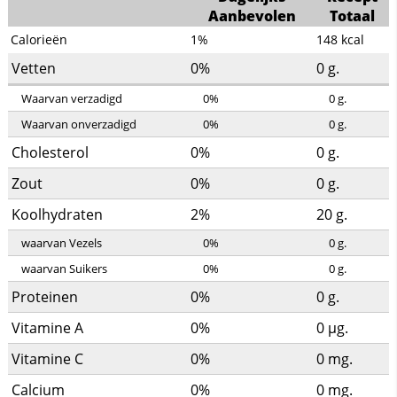
Aanbevolen
Totaal
Calorieën
1%
148
kcal
Vetten
0%
0
g.
Waarvan verzadigd
0%
0
g.
Waarvan onverzadigd
0%
0
g.
Cholesterol
0%
0
g.
Zout
0%
0
g.
Koolhydraten
2%
20
g.
waarvan Vezels
0%
0
g.
waarvan Suikers
0%
0
g.
Proteinen
0%
0
g.
Vitamine A
0%
0
µg.
Vitamine C
0%
0
mg.
Calcium
0%
0
mg.