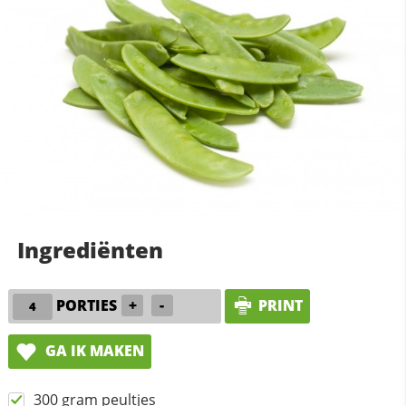
Ingrediënten
PORTIES
+
-
PRINT
GA IK MAKEN
300 gram peultjes