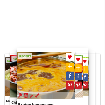
RECEPT
RECEPT
RECEPT
RECEPT
RECEPT
Guacamole
Pruimentaart met kaneel
Chili con carne
Sushi rijstsalade
Bruine bonensoep