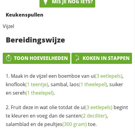
MIS JE NOG IETS?
Keukenspullen
Vijzel
Bereidingswijze
TOON HOEVEELHEDEN
KOKEN IN STAPPEN
Maak in de vijzel een boemboe van
ui
(3 eetlepels)
,
knoflook
(1 teentje)
, sambal,
laos
(1 theelepel)
, suiker
en
sereh
(1 theelepel)
.
Fruit deze in wat olie totdat de
ui
(3 eetlepels)
begint
te kleuren en voeg dan de
santen
(2 deciliter)
,
salamblad en de
peultjes
(300 gram)
toe.