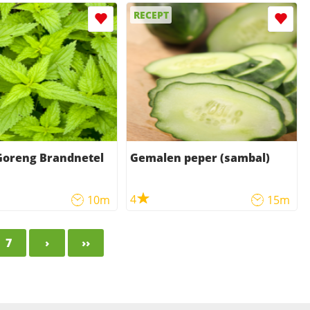
RECEPT
Goreng Brandnetel
Gemalen peper (sambal)
4
10m
15m
7
›
››