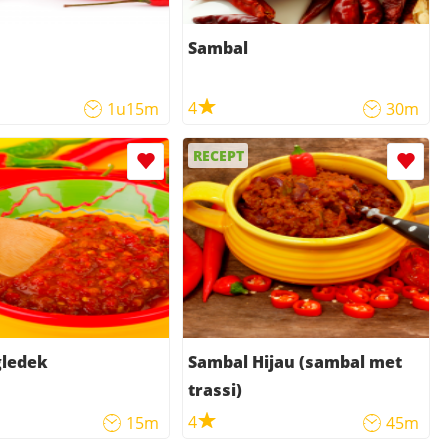
Sambal
4
1u15m
30m
RECEPT
gledek
Sambal Hijau (sambal met
trassi)
4
15m
45m