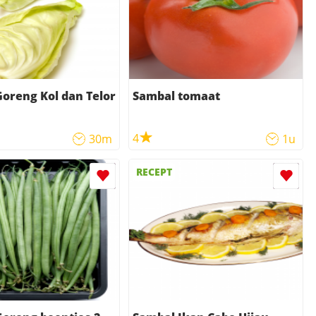
oreng Kol dan Telor
Sambal tomaat
4
30m
1u
RECEPT