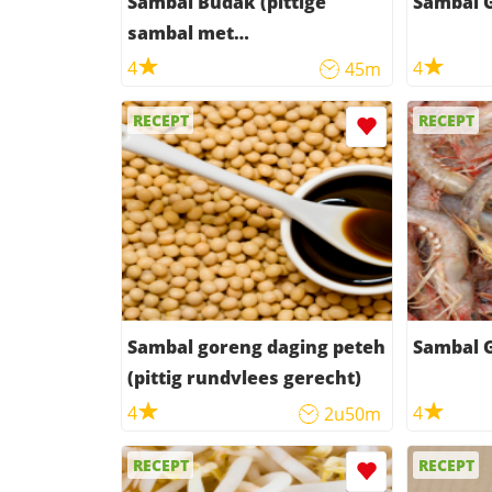
Sambal Budak (pittige
Sambal G
sambal met
kermirienootjes)
4
4
45m
RECEPT
RECEPT
Sambal goreng daging peteh
Sambal 
(pittig rundvlees gerecht)
4
4
2u50m
RECEPT
RECEPT