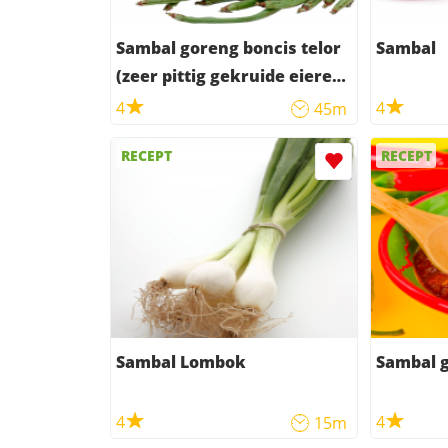
Sambal goreng boncis telor
Sambal
(zeer pittig gekruide eieren
met groenten)
4
4
45m
RECEPT
RECEPT
Sambal Lombok
Sambal 
4
4
15m