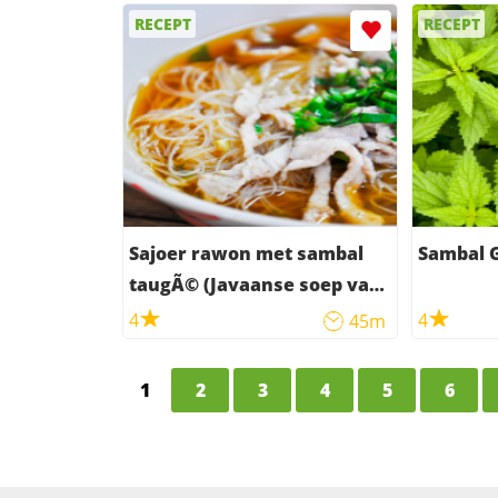
RECEPT
RECEPT
Sajoer rawon met sambal
Sambal 
taugÃ© (Javaanse soep van
vlees en groenten)
4
4
45m
1
2
3
4
5
6