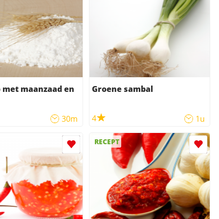
p met maanzaad en
Groene sambal
4
30m
1u
RECEPT