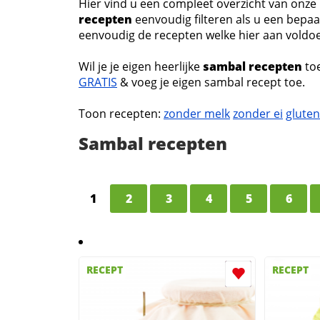
Hier vind u een compleet overzicht van onze
recepten
eenvoudig filteren als u een bepaal
eenvoudig de recepten welke hier aan voldoen,
Wil je je eigen heerlijke
sambal recepten
to
GRATIS
& voeg je eigen sambal recept toe.
Toon recepten:
zonder melk
zonder ei
gluten
Sambal recepten
1
2
3
4
5
6
RECEPT
RECEPT