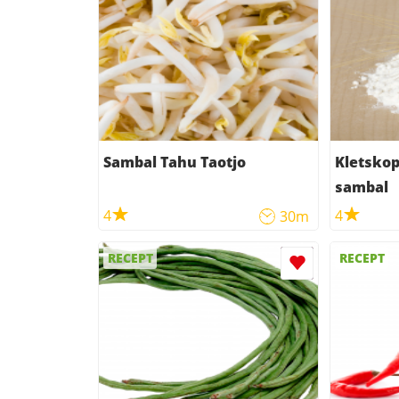
Sambal Tahu Taotjo
Kletsko
sambal
4
4
30m
RECEPT
RECEPT