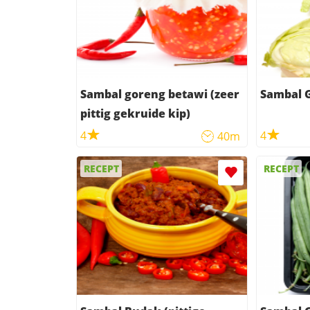
Sambal goreng betawi (zeer
Sambal G
pittig gekruide kip)
4
4
40m
RECEPT
RECEPT