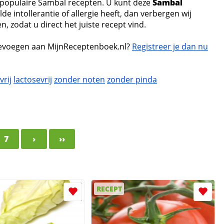
 populaire Sambal recepten. U kunt deze
Sambal
de intollerantie of allergie heeft, dan verbergen wij
 zodat u direct het juiste recept vind.
evoegen aan MijnReceptenboek.nl?
Registreer je dan nu
vrij
lactosevrij
zonder noten
zonder pinda
7
›
››
RECEPT