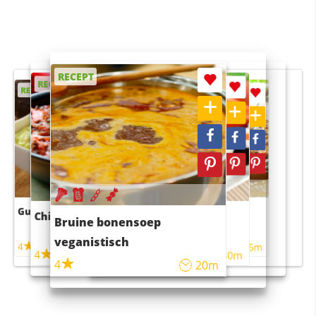
RECEPT
RECEPT
RECEPT
RECEPT
RECEPT
Guacamole
Pruimentaart met kaneel
Chili con carne
Sushi rijstsalade
Bruine bonensoep
maaltijdsalade
veganistisch
4
4
5m
55m
4
4
45m
40m
4
20m