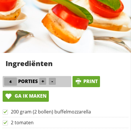
Ingrediënten
PORTIES
+
-
PRINT
GA IK MAKEN
200 gram (2 bollen) buffelmozzarella
2 tomaten