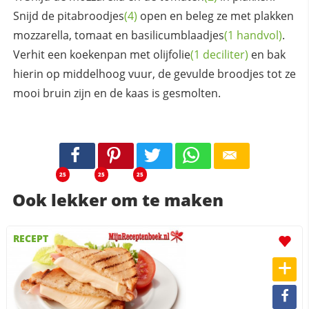
Snijd de
pitabroodjes
(4)
open en beleg ze met plakken
mozzarella, tomaat en
basilicumblaadjes
(1 handvol)
.
Verhit een koekenpan met
olijfolie
(1 deciliter)
en bak
hierin op middelhoog vuur, de gevulde broodjes tot ze
mooi bruin zijn en de kaas is gesmolten.
25
25
25
Ook lekker om te maken
RECEPT