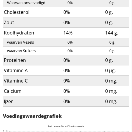
Waarvan onverzadigd
0%
0
g.
Cholesterol
0%
0
g.
Zout
0%
0
g.
Koolhydraten
14%
144
g.
waarvan Vezels
0%
0
g.
waarvan Suikers
0%
0
g.
Proteinen
0%
0
g.
Vitamine A
0%
0
µg.
Vitamine C
0%
0
mg.
Calcium
0%
0
mg.
Ijzer
0%
0
mg.
Voedingswaardegrafiek