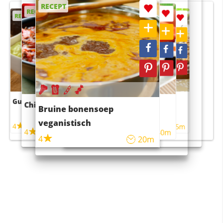
RECEPT
RECEPT
RECEPT
RECEPT
RECEPT
Guacamole
Pruimentaart met kaneel
Chili con carne
Sushi rijstsalade
Bruine bonensoep
maaltijdsalade
veganistisch
4
4
5m
55m
4
4
45m
40m
4
20m