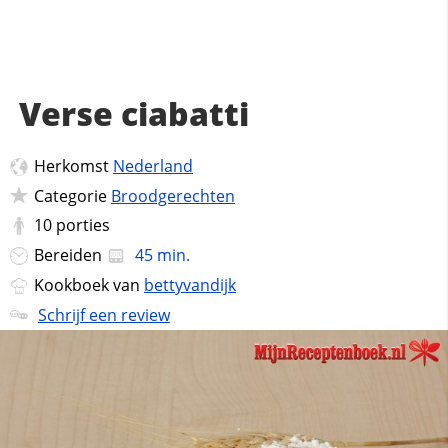
Verse ciabatti
Herkomst
Nederland
Categorie
Broodgerechten
10
porties
Bereiden
45 min.
Kookboek van
bettyvandijk
Schrijf een review