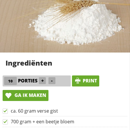
Ingrediënten
PORTIES
+
-
PRINT
GA IK MAKEN
ca. 60 gram verse gist
700 gram + een beetje bloem