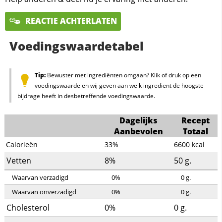
REACTIE ACHTERLATEN
Voedingswaardetabel
Tip:
Bewuster met ingrediënten omgaan? Klik of druk op een
voedingswaarde en wij geven aan welk ingrediënt de hoogste
bijdrage heeft in desbetreffende voedingswaarde.
Dagelijks
Recept
Aanbevolen
Totaal
Calorieën
33%
6600
kcal
Vetten
8%
50
g.
Waarvan verzadigd
0%
0
g.
Waarvan onverzadigd
0%
0
g.
Cholesterol
0%
0
g.