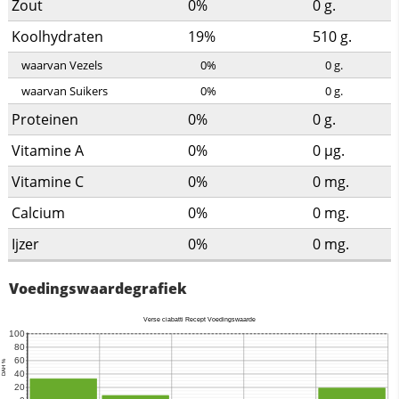
Zout
0%
0
g.
Koolhydraten
19%
510
g.
waarvan Vezels
0%
0
g.
waarvan Suikers
0%
0
g.
Proteinen
0%
0
g.
Vitamine A
0%
0
µg.
Vitamine C
0%
0
mg.
Calcium
0%
0
mg.
Ijzer
0%
0
mg.
Voedingswaardegrafiek