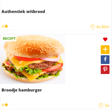
Authentiek witbrood
4
4u30m
RECEPT
Broodje hamburger
4
3u