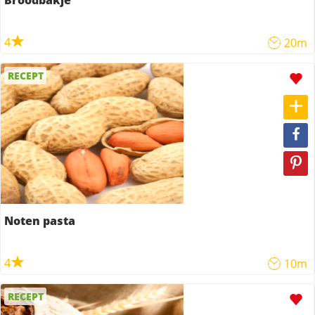
Broodbakje
4
20m
RECEPT
Noten pasta
4
10m
RECEPT