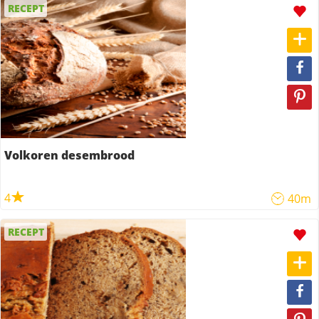
RECEPT
Volkoren desembrood
4
40m
RECEPT