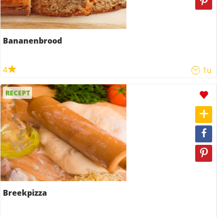
Bananenbrood
4
1u
RECEPT
Breekpizza