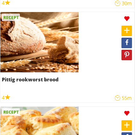
4
30m
RECEPT
Pittig rookworst brood
4
55m
RECEPT