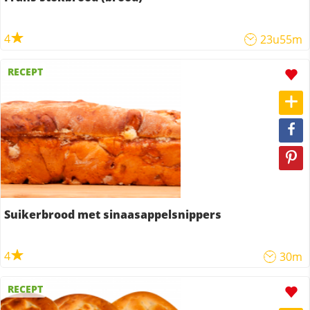
4
23u55m
RECEPT
Suikerbrood met sinaasappelsnippers
4
30m
RECEPT