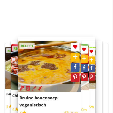
RECEPT
RECEPT
RECEPT
RECEPT
RECEPT
Guacamole
Pruimentaart met kaneel
Chili con carne
Sushi rijstsalade
Bruine bonensoep
maaltijdsalade
veganistisch
4
4
5m
55m
4
4
45m
40m