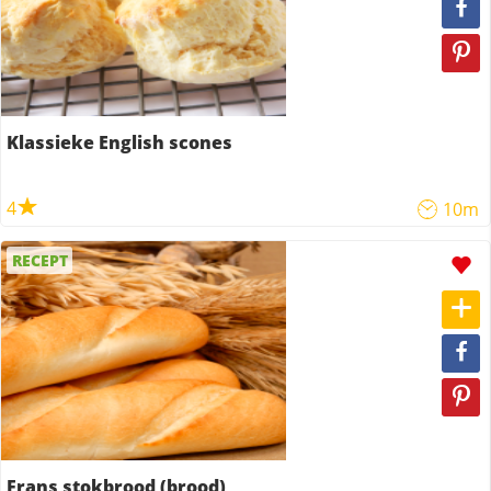
Klassieke English scones
4
10m
RECEPT
Frans stokbrood (brood)