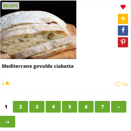
RECEPT
Mediterrane gevulde ciabatta
4
5u
1
2
3
4
5
6
7
›
››