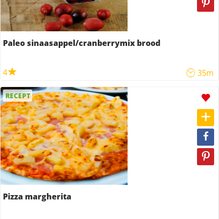
Paleo sinaasappel/cranberrymix brood
4
35m
RECEPT
Pizza margherita