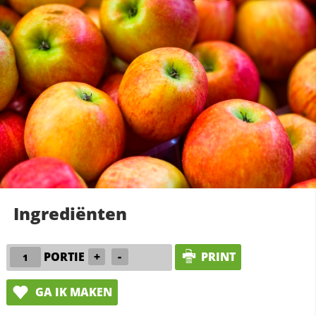
Ingrediënten
PORTIE
+
-
PRINT
GA IK MAKEN