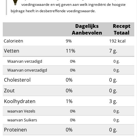
voedingswaarde en wij geven aan welk ingrediënt de hoogste
bijdrage heeft in desbetreffende voedingswaarde.
Dagelijks
Recept
Aanbevolen
Totaal
Calorieën
9%
192
kcal
Vetten
11%
7
g.
Waarvan verzadigd
0%
0
g.
Waarvan onverzadigd
0%
0
g.
Cholesterol
0%
0
g.
Zout
0%
0
g.
Koolhydraten
1%
3
g.
waarvan Vezels
0%
0
g.
waarvan Suikers
0%
0
g.
Proteinen
0%
0
g.