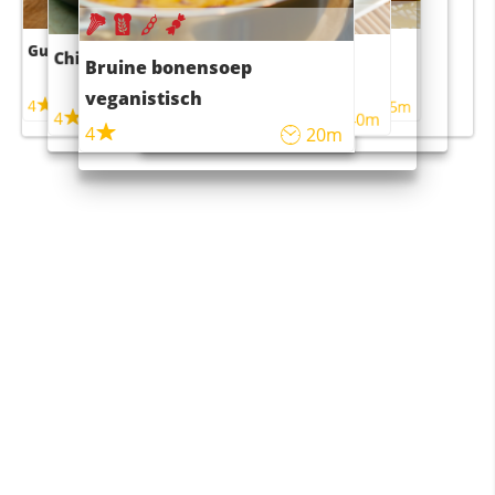
Guacamole
Pruimentaart met kaneel
Chili con carne
Sushi rijstsalade
Bruine bonensoep
maaltijdsalade
veganistisch
4
4
5m
55m
4
4
45m
40m
4
20m