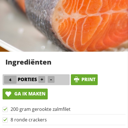
Ingrediënten
PORTIES
+
-
PRINT
GA IK MAKEN
200 gram gerookte zalmfilet
8 ronde crackers