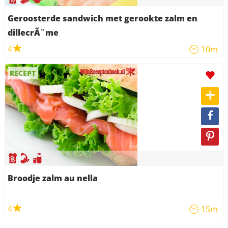
Geroosterde sandwich met gerookte zalm en
dillecrÃ¨me
4
10m
RECEPT
Broodje zalm au nella
4
15m