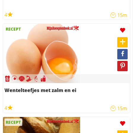
4
15m
RECEPT
Wentelteefjes met zalm en ei
4
15m
RECEPT