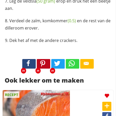
Leg de
veldsla
(50 gram)
erop en druk het een beetje
aan.
Verdeel de zalm,
komkommer
(0.5)
en de rest van de
dilleroom erover.
Dek het af met de andere crackers.
25
25
25
Ook lekker om te maken
RECEPT