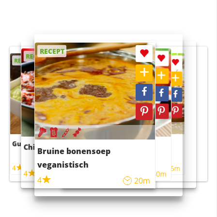
RECEPT
RECEPT
RECEPT
RECEPT
RECEPT
Guacamole
Pruimentaart met kaneel
Chili con carne
Sushi rijstsalade
Bruine bonensoep
maaltijdsalade
veganistisch
4
4
5m
55m
4
4
45m
40m
4
20m