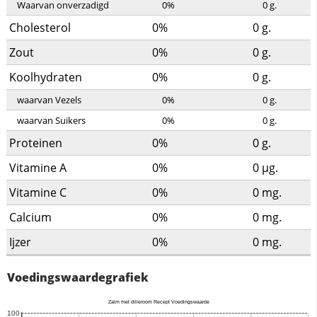
Waarvan onverzadigd
0%
0
g.
Cholesterol
0%
0
g.
Zout
0%
0
g.
Koolhydraten
0%
0
g.
waarvan Vezels
0%
0
g.
waarvan Suikers
0%
0
g.
Proteinen
0%
0
g.
Vitamine A
0%
0
µg.
Vitamine C
0%
0
mg.
Calcium
0%
0
mg.
Ijzer
0%
0
mg.
Voedingswaardegrafiek