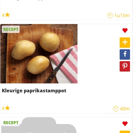
4
1u15m
RECEPT
Kleurige paprikastamppot
4
40m
RECEPT