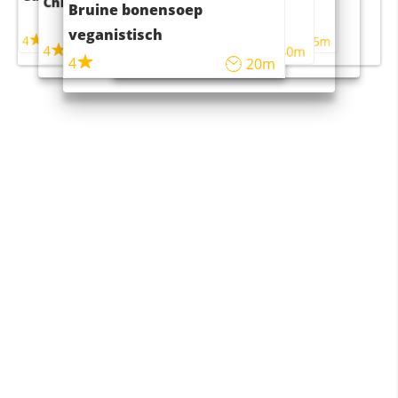
Chili con carne
Sushi rijstsalade
Bruine bonensoep
maaltijdsalade
veganistisch
4
4
5m
55m
4
4
45m
40m
4
20m