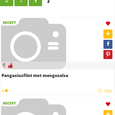
‹‹
‹
1
2
RECEPT
Pangasiusfilet met mangosalsa
4
10m
RECEPT