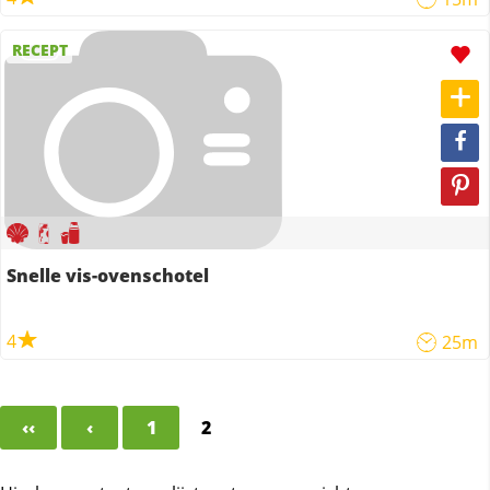
RECEPT
Snelle vis-ovenschotel
4
25m
‹‹
‹
1
2