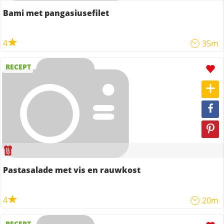
Bami met pangasiusefilet
4
35m
RECEPT
Pastasalade met vis en rauwkost
4
20m
RECEPT