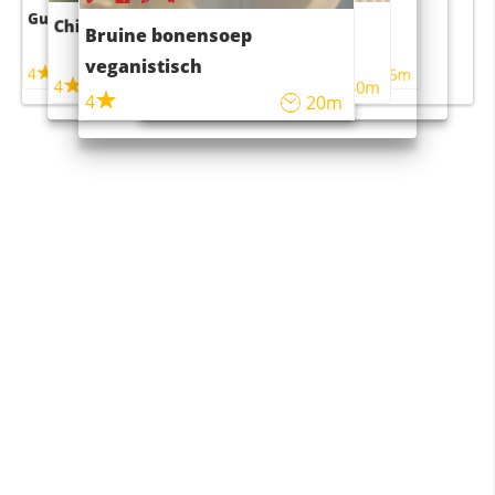
Guacamole
Pruimentaart met kaneel
Chili con carne
Sushi rijstsalade
Bruine bonensoep
maaltijdsalade
veganistisch
4
4
5m
55m
4
4
45m
40m
4
20m