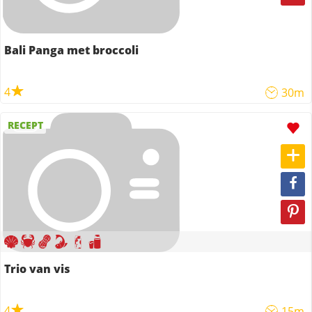
Bali Panga met broccoli
4
30m
RECEPT
Trio van vis
4
15m