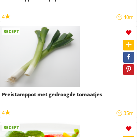
4
40m
RECEPT
Preistamppot met gedroogde tomaatjes
4
35m
RECEPT