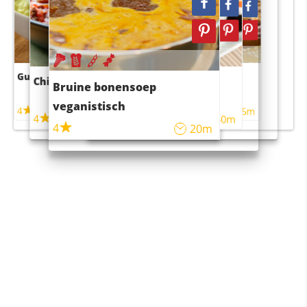
Guacamole
Pruimentaart met kaneel
Chili con carne
Sushi rijstsalade
Bruine bonensoep
maaltijdsalade
veganistisch
4
4
5m
55m
4
4
45m
40m
4
20m