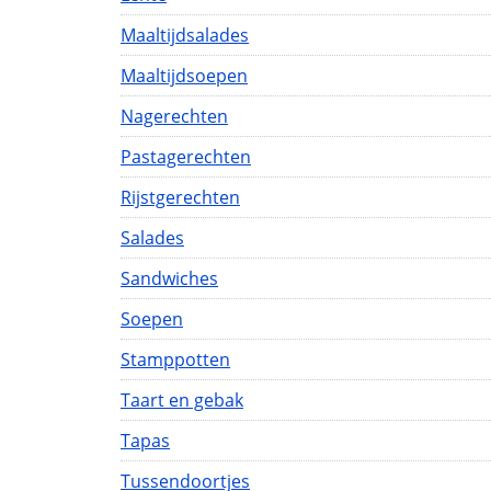
Maaltijdsalades
Maaltijdsoepen
Nagerechten
Pastagerechten
Rijstgerechten
Salades
Sandwiches
Soepen
Stamppotten
Taart en gebak
Tapas
Tussendoortjes