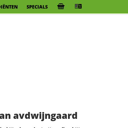
DIËNTEN
SPECIALS
an avdwijngaard