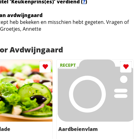
tel 'Keukenprins(es)' verdiend (
?
)
van avdwijngaard
recept heb bekeken en misschien hebt gegeten. Vragen of
 Groetjes, Annette
oor Avdwijngaard
RECEPT
lade
Aardbeienvlam