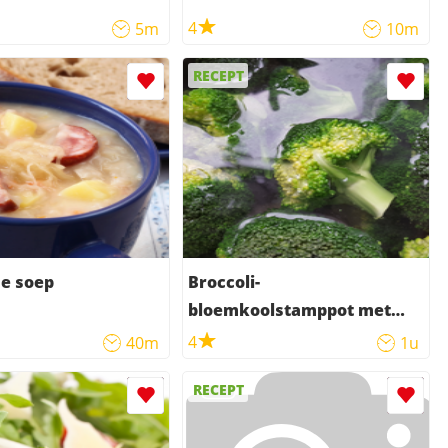
4
5m
10m
RECEPT
se soep
Broccoli-
bloemkoolstamppot met
gekookt soepvlees
4
40m
1u
RECEPT