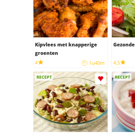
Kipvlees met knapperige
Gezonde
groenten
4
4,5
1u40m
RECEPT
RECEPT