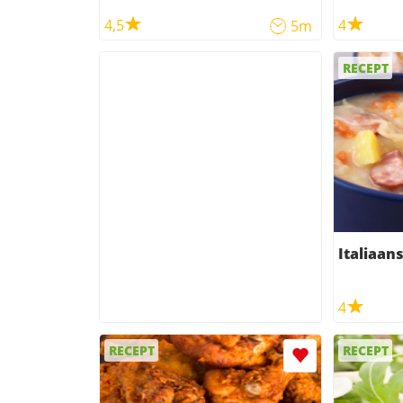
4,5
4
5m
RECEPT
Italiaan
4
RECEPT
RECEPT