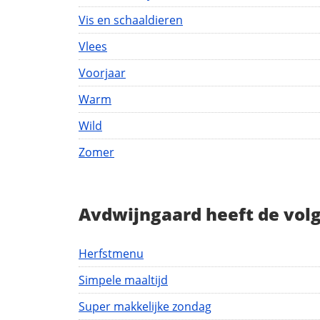
Vis en schaaldieren
Vlees
Voorjaar
Warm
Wild
Zomer
Avdwijngaard heeft de vol
Herfstmenu
Simpele maaltijd
Super makkelijke zondag